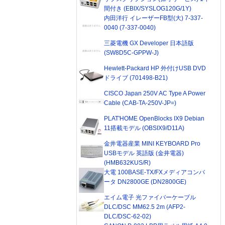
間付き (EBIX/SYSLOG120G/1Y)
内田洋行 イレーザーFB型(大) 7-337-
0040 (7-337-0040)
三菱電機 GX Developer 日本語版
(SW8D5C-GPPW-J)
Hewlett-Packard HP 外付けUSB DVD
ドライブ (701498-B21)
CISCO Japan 250V AC Type A Power
Cable (CAB-TA-250V-JP=)
PLAT'HOME OpenBlocks IX9 Debian
11搭載モデル (OBSIX9/D11A)
金井電器産業 MINI KEYBOARD Pro
USBモデル 英語版 (金井電器)
(HMB632KUS/R)
大電 100BASE-TX/FXメディアコンバ
ータ DN2800GE (DN2800GE)
エイム電子 光ファイバーケーブル
DLC/DSC MM62.5 2m (AFP2-
DLC/DSC-62-02)