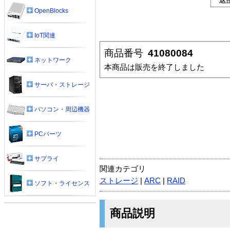
OpenBlocks
IoT関連
商品番号
41080084
ネットワーク
本商品は販売を終了しました
サーバ・ストレージ
パソコン・周辺機器
PCパーツ
サプライ
関連カテゴリ
ストレージ
|
ARC
|
RAID
ソフト・ライセンス
商品説明