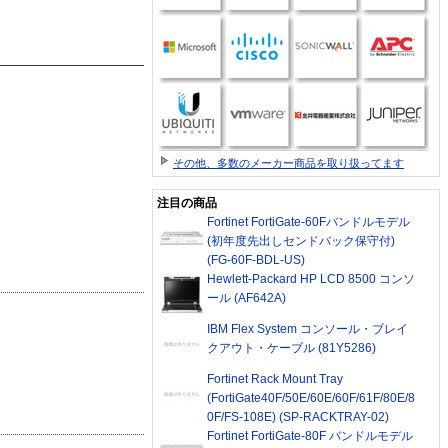
その他、多数のメーカー商品を取り扱ってます
注目の商品
Fortinet FortiGate-60Fバンドルモデル
(初年度先出しセンドバック保守付)
(FG-60F-BDL-US)
Hewlett-Packard HP LCD 8500 コンソ
ール (AF642A)
IBM Flex System コンソール・ブレイ
クアウト・ケーブル (81Y5286)
Fortinet Rack Mount Tray
(FortiGate40F/50E/60E/60F/61F/80E/8
0F/FS-108E) (SP-RACKTRAY-02)
Fortinet FortiGate-80F バンドルモデル