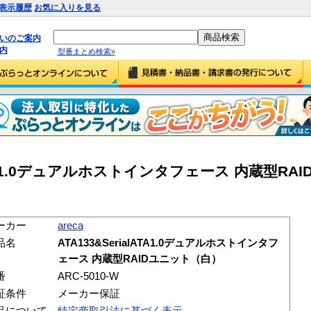
表示履歴
お気に入りを見る
払いのご案内
内
型番まとめ検索»
ialATA1.0デュアルホストインタフェース 内蔵型RA
ーカー
areca
品名
ATA133&SerialATA1.0デュアルホストインタフ
ェース 内蔵型RAIDユニット（白）
番
ARC-5010-W
証条件
メーカー保証
品について
特定商取引法に基づく表示