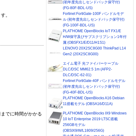
(初年度先出しセンドバック保守付)
(FG-80F-BDL-US)
Fortinet FortiGate-100F バンドルモデ
ます。
ル (初年度先出しセンドバック保守付)
(FG-100F-BDL-US)
PLAT'HOME OpenBlocks IoT FX1/E
H/W保守及びサブスクリプション1年付
属 (OBSFX1/E/D11/H1S1)
LENOVO 20X2SC8G00 ThinkPad L14
Gen2 (20X2SC8G00)
エイム電子 光ファイバーケーブル
DLC/DSC MM62.5 1m (AFP2-
DLC/DSC-62-01)
Fortinet FortiGate-40F バンドルモデル
(初年度先出しセンドバック保守付)
(FG-40F-BDL-US)
PLAT'HOME OpenBlocks A16 Debian
11搭載モデル (OBSA16/D11A)
PLAT'HOME OpenBlocks IX9 Windows
着までに時間がかかる
10 IoT Enterprise 2019 LTSC搭載
256GBモデル
(OBSIX9/W/L1809/256G)