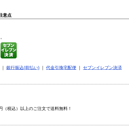
注意点
す。
｜
銀行振込(前払い)
｜
代金引換宅配便
｜
セブンイレブン決済
00円（税込）以上のご注文で送料無料！