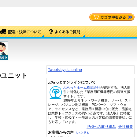
Tweets by platonline
IDユニット
ぷらっとオンラインについて
ぷらっとホーム株式会社
が運用する、法人取
引に特化した「業務用IT機器専門の調達支援
サイト」です。
1999年よりネットワーク機器、サーバ、スト
レージ、パソコン周辺機器、PCパーツ、ソフトウェ
ア、ライセンスなど、業務用IT機器中心に販売。品揃え
は業界トップクラスの約5.5万点です。法人取引に特化
し、学校・官公庁・一般法人のお客様の請求書後払いに
も対応しています。
IPv6への取り組み
会社概要
お客様からの声
もっと見る