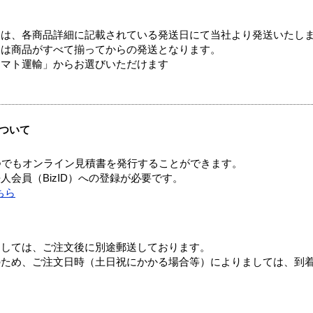
ては、各商品詳細に記載されている発送日にて当社より発送いたし
送は商品がすべて揃ってからの発送となります。
ヤマト運輸」からお選びいただけます
ついて
つでもオンライン見積書を発行することができます。
会員（BizID）への登録が必要です。
ちら
ましては、ご注文後に別途郵送しております。
のため、ご注文日時（土日祝にかかる場合等）によりましては、到