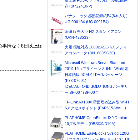
富士通 POS-Cサーマルロール紙(高保
存) (0722410-P)
パナソニック 感熱記録紙B4(6本入り)
UG-0001B4 (UG-0001B4)
応研 販売大臣 NX スタンドアロン
(OKN-423533)
の事情なく8日以上経
大電 環境対応 1000BASE-T/X メディ
アコンバータ (DN1800SG2E)
Microsoft Windows Server Standard
2019 16コアライセンス 64bitWin対応
日本語版 5CAL付 DVDパッケージ
(P73-07691)
IDEC AUTO-ID SOLUTIONS バッテリ
ー BP-007 (BP-007)
TP-Link AX1800 壁面埋め込み型 Wi-Fi
6アクセスポイント (EAP615-WALL)
PLAT'HOME OpenBlocks IX9 Debian
10搭載モデル (OBSIX9/D10A)
PLAT'HOME EasyBlocks Syslog 120G
サブスクリプション(保守サービス) 1年