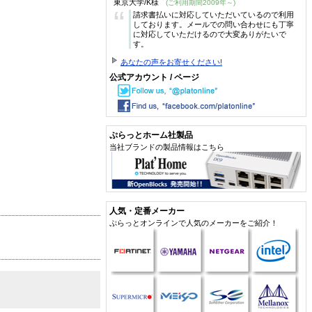
東京大学/K様
(ご利用期間2009年～)
“
請求書払いに対応していただいているので利用
しております。メールでの問い合わせにも丁寧
に対応していただけるので大変ありがたいで
す。
あなたの声をお寄せください!
公式アカウント / ページ
ぷらっとホーム社製品
当社ブランドの製品情報はこちら
人気・定番メーカー
ぷらっとオンラインで人気のメーカーをご紹介！