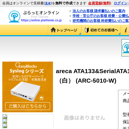
会員はオンラインで見積書(
)を
無料で作成
できます
会員登録(無料)
ログイン
見本
法人のお客様 請求書払いのご案内
学校・官公庁のお客様 校費・公費
研究機関のお客様 科研費払いのご案
areca ATA133&Ser
（白） (ARC-5010-W)
メ
商
型
保
返