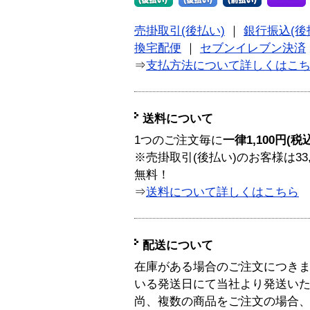
売掛取引(後払い)
｜
銀行振込(後
換宅配便
｜
セブンイレブン決済
⇒
支払方法について詳しくはこ
送料について
1つのご注文毎に
一律1,100円(税
※売掛取引(後払い)のお客様は33
無料！
⇒
送料について詳しくはこちら
配送について
在庫がある場合のご注文につき
いる発送日にて当社より発送い
尚、複数の商品をご注文の場合