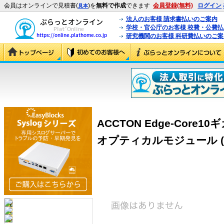
会員はオンラインで見積書(
)を
無料で作成
できます
会員登録(無料)
ログイン
見本
法人のお客様 請求書払いのご案内
学校・官公庁のお客様 校費・公費
研究機関のお客様 科研費払いのご案
ACCTON Edge-Core
オプティカルモジュール (ET