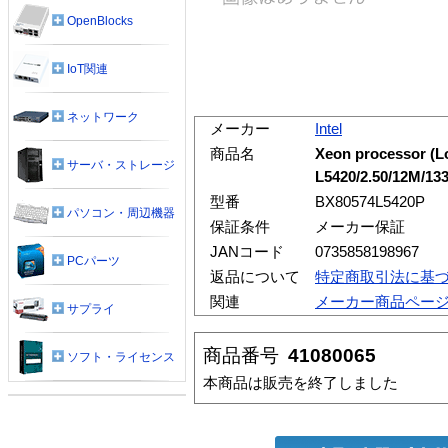
OpenBlocks
IoT関連
ネットワーク
メーカー
Intel
商品名
Xeon processor (L
サーバ・ストレージ
L5420/2.50/12M/1
型番
BX80574L5420P
パソコン・周辺機器
保証条件
メーカー保証
JANコード
0735858198967
PCパーツ
返品について
特定商取引法に基
関連
メーカー商品ペー
サプライ
商品番号
41080065
ソフト・ライセンス
本商品は販売を終了しました