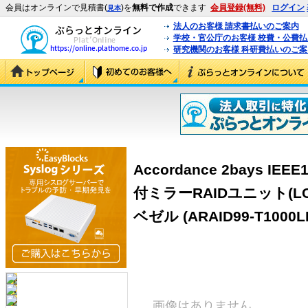
会員はオンラインで見積書(
)を
無料で作成
できます
会員登録(無料)
ログイン
見本
法人のお客様 請求書払いのご案内
学校・官公庁のお客様 校費・公費
研究機関のお客様 科研費払いのご案
Accordance 2bays IEEE
付ミラーRAIDユニット(LC
ベゼル (ARAID99-T1000L