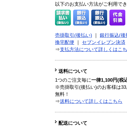
以下のお支払い方法がご利用で
売掛取引(後払い)
｜
銀行振込(後
換宅配便
｜
セブンイレブン決済
⇒
支払方法について詳しくはこ
送料について
1つのご注文毎に
一律1,100円(税
※売掛取引(後払い)のお客様は33
無料！
⇒
送料について詳しくはこちら
配送について