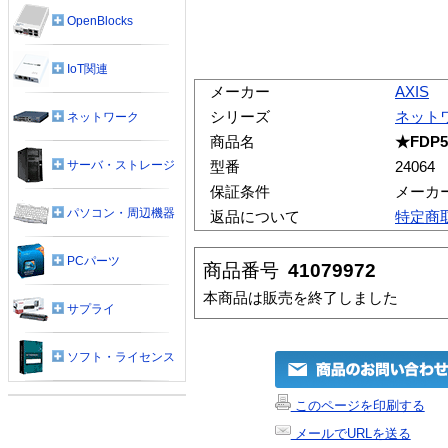
OpenBlocks
IoT関連
メーカー
AXIS
シリーズ
ネット
ネットワーク
商品名
★FDP5
サーバ・ストレージ
型番
24064
保証条件
メーカ
パソコン・周辺機器
返品について
特定商
PCパーツ
商品番号
41079972
本商品は販売を終了しました
サプライ
ソフト・ライセンス
このページを印刷する
メールでURLを送る