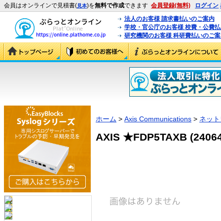
会員はオンラインで見積書(
)を
無料で作成
できます
会員登録(無料)
ログイン
見本
法人のお客様 請求書払いのご案内
学校・官公庁のお客様 校費・公費
研究機関のお客様 科研費払いのご案
ホーム
>
Axis Communications
>
ネット
AXIS ★FDP5TAXB (24064