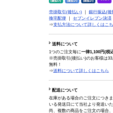
売掛取引(後払い)
｜
銀行振込(後
換宅配便
｜
セブンイレブン決済
⇒
支払方法について詳しくはこ
送料について
1つのご注文毎に
一律1,100円(税
※売掛取引(後払い)のお客様は33
無料！
⇒
送料について詳しくはこちら
配送について
在庫がある場合のご注文につき
いる発送日にて当社より発送い
尚、複数の商品をご注文の場合