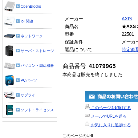
OpenBlocks
メーカー
AXIS
IoT関連
商品名
★AXS 
型番
22581
ネットワーク
保証条件
メーカ
返品について
特定商
サーバ・ストレージ
商品番号
41079965
パソコン・周辺機器
本商品は販売を終了しました
PCパーツ
サプライ
このページを印刷する
ソフト・ライセンス
メールでURLを送る
お気に入りに追加する
このページのURL