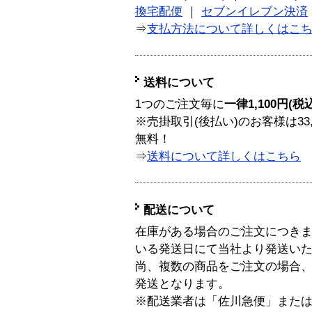
換宅配便
｜
セブンイレブン決済
⇒
支払方法について詳しくはこ
送料について
1つのご注文毎に
一律1,100円(税
※売掛取引(後払い)のお客様は33
無料！
⇒
送料について詳しくはこちら
配送について
在庫がある場合のご注文につき
いる発送日にて当社より発送い
尚、複数の商品をご注文の場合
発送となります。
※配送業者は「佐川急便」また