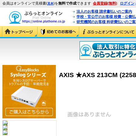
会員はオンラインで見積書(
)を
無料で作成
できます
会員登録(無料)
ログイン
見本
法人のお客様 請求書払いのご案内
学校・官公庁のお客様 校費・公費
研究機関のお客様 科研費払いのご案
AXIS ★AXS 213CM (2258