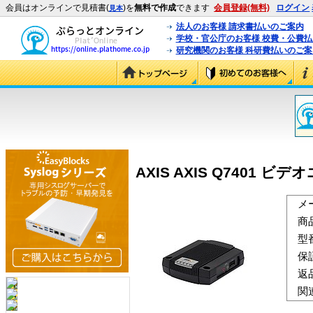
会員はオンラインで見積書(
)を
無料で作成
できます
会員登録(無料)
ログイン
見本
法人のお客様 請求書払いのご案内
学校・官公庁のお客様 校費・公費
研究機関のお客様 科研費払いのご案
AXIS AXIS Q7401 ビデオ
メ
商
型
保
返
関