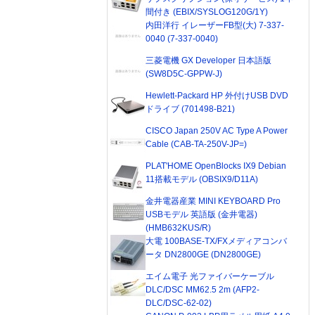
間付き (EBIX/SYSLOG120G/1Y)
内田洋行 イレーザーFB型(大) 7-337-
0040 (7-337-0040)
三菱電機 GX Developer 日本語版
(SW8D5C-GPPW-J)
Hewlett-Packard HP 外付けUSB DVD
ドライブ (701498-B21)
CISCO Japan 250V AC Type A Power
Cable (CAB-TA-250V-JP=)
PLAT'HOME OpenBlocks IX9 Debian
11搭載モデル (OBSIX9/D11A)
金井電器産業 MINI KEYBOARD Pro
USBモデル 英語版 (金井電器)
(HMB632KUS/R)
大電 100BASE-TX/FXメディアコンバ
ータ DN2800GE (DN2800GE)
エイム電子 光ファイバーケーブル
DLC/DSC MM62.5 2m (AFP2-
DLC/DSC-62-02)