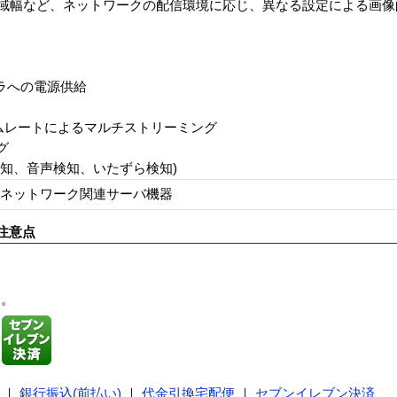
帯域幅など、ネットワークの配信環境に応じ、異なる設定による画
ラへの電源供給
フレームレートによるマルチストリーミング
グ
検知、音声検知、いたずら検知)
ネットワーク関連サーバ機器
注意点
す。
｜
銀行振込(前払い)
｜
代金引換宅配便
｜
セブンイレブン決済