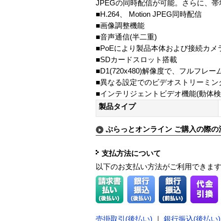
JPEGの同時配信が可能。さらに、
■H.264、 Motion JPEG同時配信
■画像調整機能
■音声通信(半二重)
■PoEにより製品本体および接続カメ
■SDカードスロット搭載
■D1(720x480)解像度で、フル
■異なる設定でのビデオストリーミン
■インテリジェントビデオ機能(動体
製品タイプ
ぷらっとオンライン ご購入の際の
支払方法について
以下のお支払い方法がご利用できま
売掛取引(後払い)
｜
銀行振込(後払い)