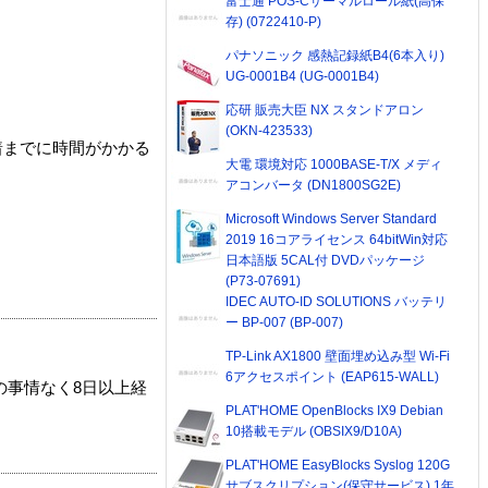
富士通 POS-Cサーマルロール紙(高保
存) (0722410-P)
パナソニック 感熱記録紙B4(6本入り)
UG-0001B4 (UG-0001B4)
応研 販売大臣 NX スタンドアロン
(OKN-423533)
着までに時間がかかる
大電 環境対応 1000BASE-T/X メディ
アコンバータ (DN1800SG2E)
Microsoft Windows Server Standard
2019 16コアライセンス 64bitWin対応
日本語版 5CAL付 DVDパッケージ
(P73-07691)
IDEC AUTO-ID SOLUTIONS バッテリ
ー BP-007 (BP-007)
TP-Link AX1800 壁面埋め込み型 Wi-Fi
6アクセスポイント (EAP615-WALL)
の事情なく8日以上経
PLAT'HOME OpenBlocks IX9 Debian
10搭載モデル (OBSIX9/D10A)
PLAT'HOME EasyBlocks Syslog 120G
サブスクリプション(保守サービス) 1年