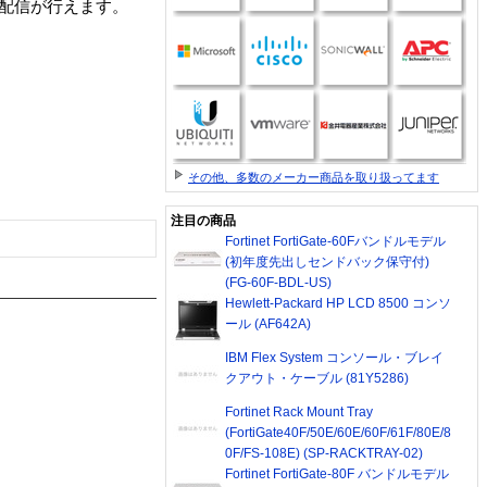
像配信が行えます。
その他、多数のメーカー商品を取り扱ってます
注目の商品
Fortinet FortiGate-60Fバンドルモデル
(初年度先出しセンドバック保守付)
(FG-60F-BDL-US)
Hewlett-Packard HP LCD 8500 コンソ
ール (AF642A)
IBM Flex System コンソール・ブレイ
クアウト・ケーブル (81Y5286)
Fortinet Rack Mount Tray
(FortiGate40F/50E/60E/60F/61F/80E/8
0F/FS-108E) (SP-RACKTRAY-02)
Fortinet FortiGate-80F バンドルモデル