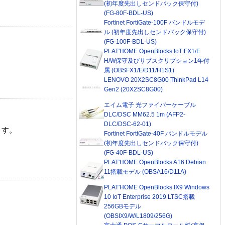
(初年度先出しセンドバック保守付)
(FG-80F-BDL-US)
Fortinet FortiGate-100F バンドルモデ
ル (初年度先出しセンドバック保守付)
(FG-100F-BDL-US)
PLAT'HOME OpenBlocks IoT FX1/E
H/W保守及びサブスクリプション1年付
属 (OBSFX1/E/D11/H1S1)
LENOVO 20X2SC8G00 ThinkPad L14
Gen2 (20X2SC8G00)
エイム電子 光ファイバーケーブル
DLC/DSC MM62.5 1m (AFP2-
DLC/DSC-62-01)
ます。
Fortinet FortiGate-40F バンドルモデル
(初年度先出しセンドバック保守付)
(FG-40F-BDL-US)
PLAT'HOME OpenBlocks A16 Debian
11搭載モデル (OBSA16/D11A)
PLAT'HOME OpenBlocks IX9 Windows
10 IoT Enterprise 2019 LTSC搭載
256GBモデル
(OBSIX9/W/L1809/256G)