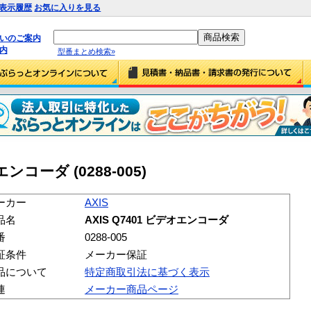
表示履歴
お気に入りを見る
払いのご案内
内
型番まとめ検索»
エンコーダ (0288-005)
ーカー
AXIS
品名
AXIS Q7401 ビデオエンコーダ
番
0288-005
証条件
メーカー保証
品について
特定商取引法に基づく表示
連
メーカー商品ページ