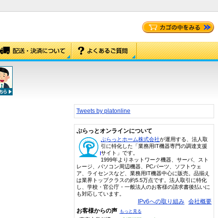
Tweets by platonline
ぷらっとオンラインについて
ぷらっとホーム株式会社
が運用する、法人取
引に特化した「業務用IT機器専門の調達支援
サイト」です。
1999年よりネットワーク機器、サーバ、スト
レージ、パソコン周辺機器、PCパーツ、ソフトウェ
ア、ライセンスなど、業務用IT機器中心に販売。品揃え
は業界トップクラスの約5.5万点です。法人取引に特化
し、学校・官公庁・一般法人のお客様の請求書後払いに
も対応しています。
IPv6への取り組み
会社概要
お客様からの声
もっと見る