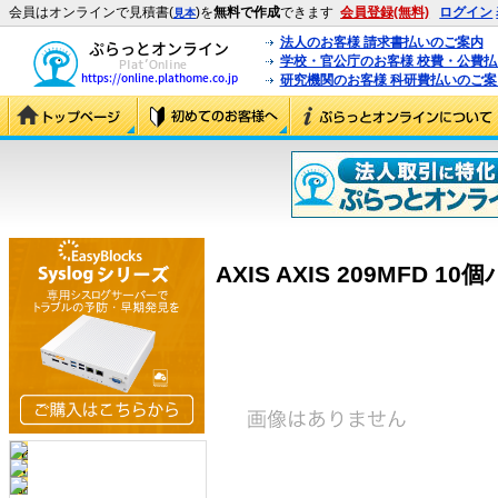
会員はオンラインで見積書(
)を
無料で作成
できます
会員登録(無料)
ログイン
見本
法人のお客様 請求書払いのご案内
学校・官公庁のお客様 校費・公費
研究機関のお客様 科研費払いのご案
AXIS AXIS 209MFD 10個