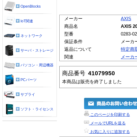
OpenBlocks
メーカー
AXIS
IoT関連
商品名
AXIS 
型番
0283-0
ネットワーク
保証条件
メーカ
返品について
特定商
サーバ・ストレージ
関連
メーカ
パソコン・周辺機器
商品番号
41079950
PCパーツ
本商品は販売を終了しました
サプライ
ソフト・ライセンス
このページを印刷する
メールでURLを送る
お気に入りに追加する