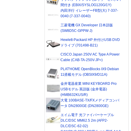
間付き (EBIX/SYSLOG120G/1Y)
内田洋行 イレーザーFB型(大) 7-337-
0040 (7-337-0040)
三菱電機 GX Developer 日本語版
(SW8D5C-GPPW-J)
Hewlett-Packard HP 外付けUSB DVD
ドライブ (701498-B21)
CISCO Japan 250V AC Type A Power
Cable (CAB-TA-250V-JP=)
PLAT'HOME OpenBlocks IX9 Debian
11搭載モデル (OBSIX9/D11A)
金井電器産業 MINI KEYBOARD Pro
USBモデル 英語版 (金井電器)
(HMB632KUS/R)
大電 100BASE-TX/FXメディアコンバ
ータ DN2800GE (DN2800GE)
エイム電子 光ファイバーケーブル
DLC/DSC MM62.5 2m (AFP2-
DLC/DSC-62-02)