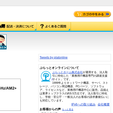
Tweets by platonline
ぷらっとオンラインについて
ぷらっとホーム株式会社
が運用する、法人取
引に特化した「業務用IT機器専門の調達支援
サイト」です。
1999年よりネットワーク機器、サーバ、スト
レージ、パソコン周辺機器、PCパーツ、ソフトウェ
GHz/AM2+
ア、ライセンスなど、業務用IT機器中心に販売。品揃え
は業界トップクラスの約5.5万点です。法人取引に特化
し、学校・官公庁・一般法人のお客様の請求書後払いに
も対応しています。
IPv6への取り組み
会社概要
お客様からの声
もっと見る