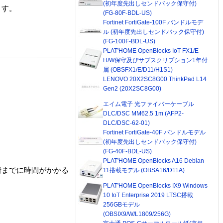
(初年度先出しセンドバック保守付)
ます。
(FG-80F-BDL-US)
Fortinet FortiGate-100F バンドルモデ
ル (初年度先出しセンドバック保守付)
(FG-100F-BDL-US)
PLAT'HOME OpenBlocks IoT FX1/E
H/W保守及びサブスクリプション1年付
属 (OBSFX1/E/D11/H1S1)
LENOVO 20X2SC8G00 ThinkPad L14
Gen2 (20X2SC8G00)
エイム電子 光ファイバーケーブル
DLC/DSC MM62.5 1m (AFP2-
DLC/DSC-62-01)
Fortinet FortiGate-40F バンドルモデル
(初年度先出しセンドバック保守付)
(FG-40F-BDL-US)
PLAT'HOME OpenBlocks A16 Debian
着までに時間がかかる
11搭載モデル (OBSA16/D11A)
PLAT'HOME OpenBlocks IX9 Windows
10 IoT Enterprise 2019 LTSC搭載
256GBモデル
(OBSIX9/W/L1809/256G)