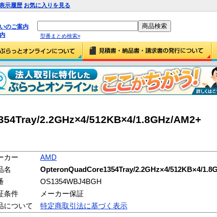
表示履歴
お気に入りを見る
払いのご案内
内
型番まとめ検索»
54Tray/2.2GHz×4/512KB×4/1.8GHz/AM2+
ーカー
AMD
品名
OpteronQuadCore1354Tray/2.2GHz×4/512KB×4/1.8
番
OS1354WBJ4BGH
証条件
メーカー保証
品について
特定商取引法に基づく表示