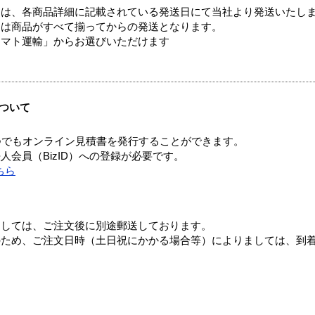
ては、各商品詳細に記載されている発送日にて当社より発送いたし
送は商品がすべて揃ってからの発送となります。
ヤマト運輸」からお選びいただけます
ついて
つでもオンライン見積書を発行することができます。
会員（BizID）への登録が必要です。
ちら
ましては、ご注文後に別途郵送しております。
のため、ご注文日時（土日祝にかかる場合等）によりましては、到