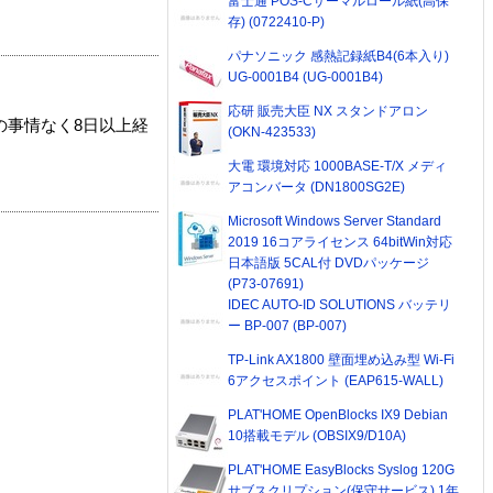
富士通 POS-Cサーマルロール紙(高保
存) (0722410-P)
パナソニック 感熱記録紙B4(6本入り)
UG-0001B4 (UG-0001B4)
応研 販売大臣 NX スタンドアロン
の事情なく8日以上経
(OKN-423533)
大電 環境対応 1000BASE-T/X メディ
アコンバータ (DN1800SG2E)
Microsoft Windows Server Standard
2019 16コアライセンス 64bitWin対応
日本語版 5CAL付 DVDパッケージ
(P73-07691)
IDEC AUTO-ID SOLUTIONS バッテリ
ー BP-007 (BP-007)
TP-Link AX1800 壁面埋め込み型 Wi-Fi
6アクセスポイント (EAP615-WALL)
PLAT'HOME OpenBlocks IX9 Debian
10搭載モデル (OBSIX9/D10A)
PLAT'HOME EasyBlocks Syslog 120G
サブスクリプション(保守サービス) 1年