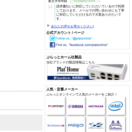
東京大学/K様
(ご利用期間2009年～)
“
請求書払いに対応していただいているので利用
しております。メールでの問い合わせにも丁寧
に対応していただけるので大変ありがたいで
す。
あなたの声をお寄せください!
公式アカウント / ページ
ぷらっとホーム社製品
当社ブランドの製品情報はこちら
人気・定番メーカー
ぷらっとオンラインで人気のメーカーをご紹介！