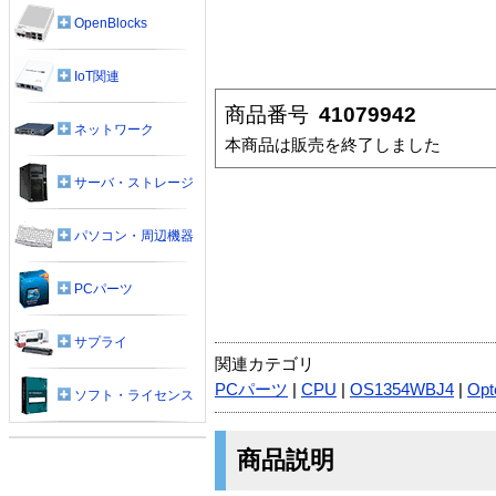
OpenBlocks
IoT関連
商品番号
41079942
ネットワーク
本商品は販売を終了しました
サーバ・ストレージ
パソコン・周辺機器
PCパーツ
サプライ
関連カテゴリ
PCパーツ
|
CPU
|
OS1354WBJ4
|
Opt
ソフト・ライセンス
商品説明