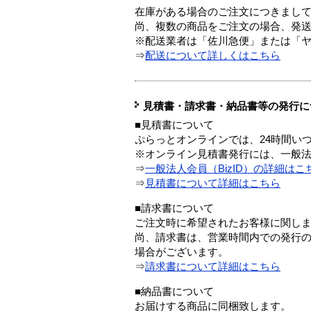
在庫がある場合のご注文につきまし
尚、複数の商品をご注文の場合、発
※配送業者は「佐川急便」または「
⇒
配送について詳しくはこちら
見積書・請求書・納品書等の発行に
■見積書について
ぷらっとオンラインでは、24時間い
※オンライン見積書発行には、一般法人
⇒
一般法人会員（BizID）の詳細はこ
⇒
見積書について詳細はこちら
■請求書について
ご注文時に希望されたお客様に関し
尚、請求書は、営業時間内での発行
場合がございます。
⇒
請求書について詳細はこちら
■納品書について
お届けする商品に同梱致します。