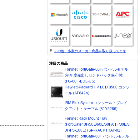
その他、多数のメーカー商品を取り扱ってます
注目の商品
Fortinet FortiGate-60Fバンドルモデル
(初年度先出しセンドバック保守付)
(FG-60F-BDL-US)
Hewlett-Packard HP LCD 8500 コンソ
ール (AF642A)
IBM Flex System コンソール・ブレイ
クアウト・ケーブル (81Y5286)
Fortinet Rack Mount Tray
(FortiGate40F/50E/60E/60F/61F/80E/8
0F/FS-108E) (SP-RACKTRAY-02)
Fortinet FortiGate-80F バンドルモデル