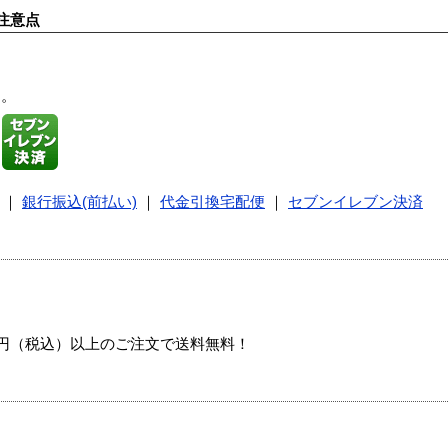
注意点
す。
｜
銀行振込(前払い)
｜
代金引換宅配便
｜
セブンイレブン決済
00円（税込）以上のご注文で送料無料！