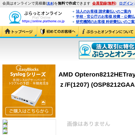
会員はオンラインで見積書(
)を
無料で作成
できます
会員登録(無料)
ログイン
見本
法人のお客様 請求書払いのご案内
学校・官公庁のお客様 校費・公費
研究機関のお客様 科研費払いのご案
AMD Opteron8212HETray
ｚ/F(1207) (OSP8212GAA