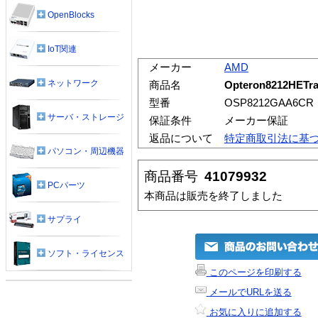
OpenBlocks
IoT関連
メーカー
AMD
ネットワーク
商品名
Opteron8212HETra
型番
OSP8212GAA6CR
サーバ・ストレージ
保証条件
メーカー保証
返品について
特定商取引法に基
パソコン・周辺機器
商品番号
41079932
PCパーツ
本商品は販売を終了しました
サプライ
ソフト・ライセンス
このページを印刷する
メールでURLを送る
お気に入りに追加する