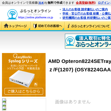
会員はオンラインで見積書(
)を
無料で作成
できます
会員登録(無料)
ログイン
見本
法人のお客様 請求書払いのご案内
学校・官公庁のお客様 校費・公費
研究機関のお客様 科研費払いのご案
AMD Opteron8224SETray
ｚ/F(1207) (OSY8224GAA