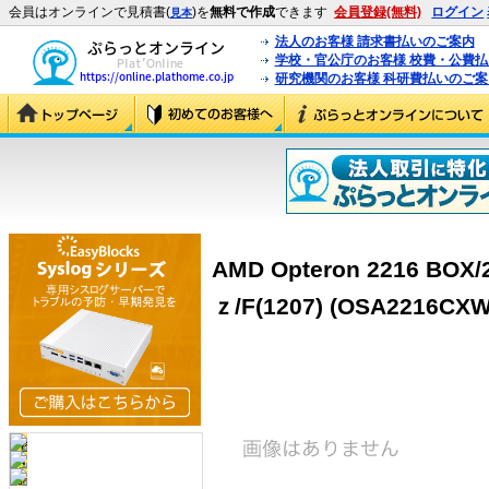
会員はオンラインで見積書(
)を
無料で作成
できます
会員登録(無料)
ログイン
見本
法人のお客様 請求書払いのご案内
学校・官公庁のお客様 校費・公費
研究機関のお客様 科研費払いのご案
AMD Opteron 2216 BOX/
ｚ/F(1207) (OSA2216CX