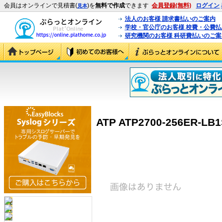
会員はオンラインで見積書(
)を
無料で作成
できます
会員登録(無料)
ログイン
見本
法人のお客様 請求書払いのご案内
学校・官公庁のお客様 校費・公費
研究機関のお客様 科研費払いのご案
ATP ATP2700-256ER-LB