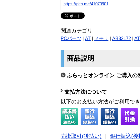
https://plth.me/41079901
関連カテゴリ
PCパーツ
|
AT
|
メモリ
|
AB32L72
|
AT
商品説明
ぷらっとオンライン ご購入の
支払方法について
以下のお支払い方法がご利用で
売掛取引(後払い)
｜
銀行振込(後