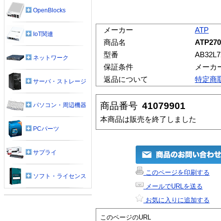
OpenBlocks
メーカー
ATP
IoT関連
商品名
ATP270
型番
AB32L
ネットワーク
保証条件
メーカ
返品について
特定商
サーバ・ストレージ
商品番号
41079901
パソコン・周辺機器
本商品は販売を終了しました
PCパーツ
サプライ
このページを印刷する
ソフト・ライセンス
メールでURLを送る
お気に入りに追加する
このページのURL