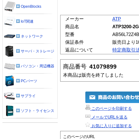
OpenBlocks
メーカー
ATP
IoT関連
商品名
ATP3200-2
型番
AB56L72Z4
ネットワーク
保証条件
販売日より1
返品について
特定商取引
サーバ・ストレージ
商品番号
41079899
パソコン・周辺機器
本商品は販売を終了しました
PCパーツ
サプライ
このページを印刷する
ソフト・ライセンス
メールでURLを送る
お気に入りに追加する
このページのURL