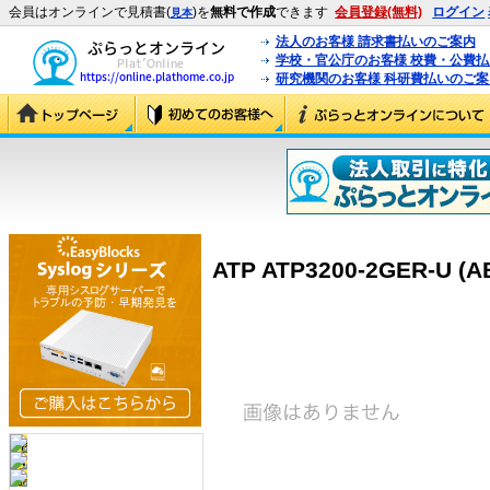
会員はオンラインで見積書(
)を
無料で作成
できます
会員登録(無料)
ログイン
見本
法人のお客様 請求書払いのご案内
学校・官公庁のお客様 校費・公費
研究機関のお客様 科研費払いのご案
ATP ATP3200-2GER-U (