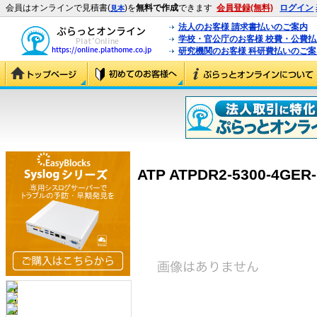
会員はオンラインで見積書(
)を
無料で作成
できます
会員登録(無料)
ログイン
見本
法人のお客様 請求書払いのご案内
学校・官公庁のお客様 校費・公費
研究機関のお客様 科研費払いのご案
ATP ATPDR2-5300-4GER