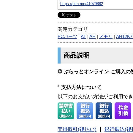
https://plth.me/41079882
関連カテゴリ
PCパーツ
|
AT
|
AH
|
メモリ
|
AH12K7
商品説明
ぷらっとオンライン ご購入の
支払方法について
以下のお支払い方法がご利用で
売掛取引(後払い)
｜
銀行振込(後