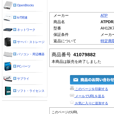
OpenBlocks
メーカー
ATP
IoT関連
商品名
ATPDR2
型番
AH12K
ネットワーク
保証条件
メーカ
返品について
特定商
サーバ・ストレージ
商品番号
41079882
パソコン・周辺機器
本商品は販売を終了しました
PCパーツ
サプライ
このページを印刷する
ソフト・ライセンス
メールでURLを送る
お気に入りに追加する
このページのURL