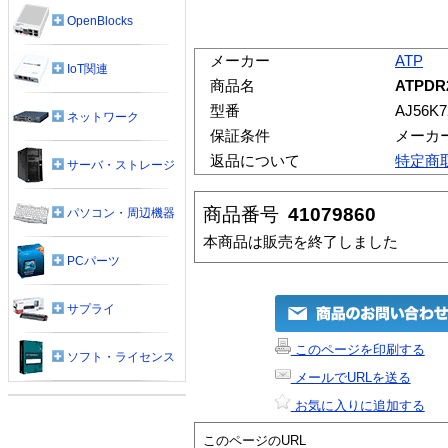
OpenBlocks
メーカー
ATP
IoT関連
商品名
ATPDR2
型番
AJ56K
ネットワーク
保証条件
メーカ
返品について
特定商
サーバ・ストレージ
商品番号
41079860
パソコン・周辺機器
本商品は販売を終了しました
PCパーツ
サプライ
このページを印刷する
ソフト・ライセンス
メールでURLを送る
お気に入りに追加する
このページのURL