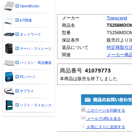
OpenBlocks
メーカー
Transcend
IoT関連
商品名
TS256MDOM
型番
TS256MDOM
ネットワーク
保証条件
販売日より1
返品について
特定商取引
サーバ・ストレージ
関連
メーカー商
パソコン・周辺機器
商品番号
41079773
PCパーツ
本商品は販売を終了しました
サプライ
ソフト・ライセンス
このページを印刷する
メールでURLを送る
お気に入りに追加する