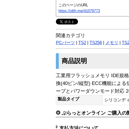
このページのURL
https://plth.me/41079773
関連カテゴリ
PCパーツ
|
TS2
|
TS256
|
メモリ
|
TS
商品説明
工業用フラッシュメモリ IDE規
換(40ピン/縦型) ECC機能に
ープとパワーダウンモード対応 
製品タイプ
シリコンデ
ぷらっとオンライン ご購入の
支払方法について