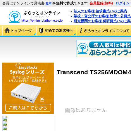
会員はオンラインで見積書(
)を
無料で作成
できます
会員登録(無料)
ログイン
見本
法人のお客様 請求書払いのご案内
学校・官公庁のお客様 校費・公費
研究機関のお客様 科研費払いのご案
Transcend TS256MDOM4