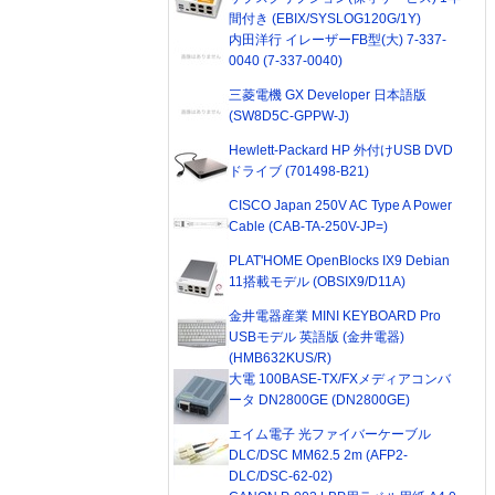
間付き (EBIX/SYSLOG120G/1Y)
内田洋行 イレーザーFB型(大) 7-337-
0040 (7-337-0040)
三菱電機 GX Developer 日本語版
(SW8D5C-GPPW-J)
Hewlett-Packard HP 外付けUSB DVD
ドライブ (701498-B21)
CISCO Japan 250V AC Type A Power
Cable (CAB-TA-250V-JP=)
PLAT'HOME OpenBlocks IX9 Debian
11搭載モデル (OBSIX9/D11A)
金井電器産業 MINI KEYBOARD Pro
USBモデル 英語版 (金井電器)
(HMB632KUS/R)
大電 100BASE-TX/FXメディアコンバ
ータ DN2800GE (DN2800GE)
エイム電子 光ファイバーケーブル
DLC/DSC MM62.5 2m (AFP2-
DLC/DSC-62-02)