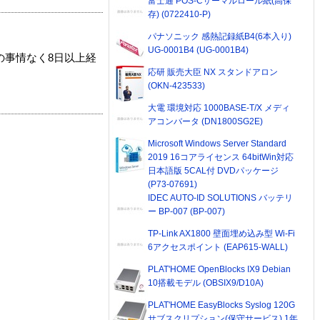
富士通 POS-Cサーマルロール紙(高保
存) (0722410-P)
パナソニック 感熱記録紙B4(6本入り)
UG-0001B4 (UG-0001B4)
の事情なく8日以上経
応研 販売大臣 NX スタンドアロン
(OKN-423533)
大電 環境対応 1000BASE-T/X メディ
アコンバータ (DN1800SG2E)
Microsoft Windows Server Standard
2019 16コアライセンス 64bitWin対応
日本語版 5CAL付 DVDパッケージ
(P73-07691)
IDEC AUTO-ID SOLUTIONS バッテリ
ー BP-007 (BP-007)
TP-Link AX1800 壁面埋め込み型 Wi-Fi
6アクセスポイント (EAP615-WALL)
PLAT'HOME OpenBlocks IX9 Debian
10搭載モデル (OBSIX9/D10A)
PLAT'HOME EasyBlocks Syslog 120G
サブスクリプション(保守サービス) 1年