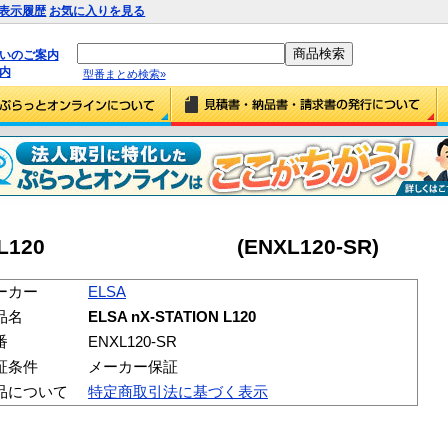
表示履歴
お気に入りを見る
払いのご案内
内
型番まとめ検索»
ATION L120 (ENXL120-SR)
ーカー
ELSA
品名
ELSA nX-STATION L120
番
ENXL120-SR
証条件
メーカー保証
品について
特定商取引法に基づく表示