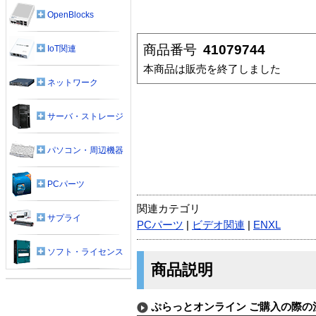
OpenBlocks
商品番号
41079744
IoT関連
本商品は販売を終了しました
ネットワーク
サーバ・ストレージ
パソコン・周辺機器
PCパーツ
関連カテゴリ
サプライ
PCパーツ
|
ビデオ関連
|
ENXL
ソフト・ライセンス
商品説明
ぷらっとオンライン ご購入の際の