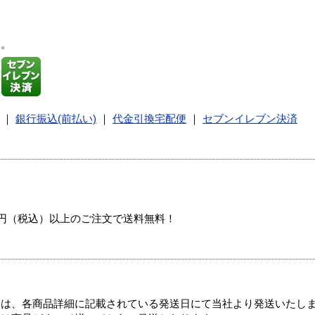
す。
｜
銀行振込(前払い)
｜
代金引換宅配便
｜
セブンイレブン決済
00円（税込）以上のご注文で送料無料！
ては、各商品詳細に記載されている発送日にて当社より発送いたし