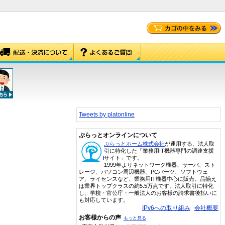
Tweets by platonline
ぷらっとオンラインについて
ぷらっとホーム株式会社
が運用する、法人取
引に特化した「業務用IT機器専門の調達支援
サイト」です。
1999年よりネットワーク機器、サーバ、スト
レージ、パソコン周辺機器、PCパーツ、ソフトウェ
ア、ライセンスなど、業務用IT機器中心に販売。品揃え
は業界トップクラスの約5.5万点です。法人取引に特化
し、学校・官公庁・一般法人のお客様の請求書後払いに
も対応しています。
IPv6への取り組み
会社概要
お客様からの声
もっと見る