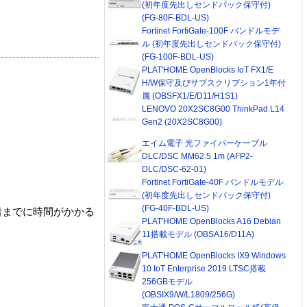
(初年度先出しセンドバック保守付)
(FG-80F-BDL-US)
Fortinet FortiGate-100F バンドルモデ
ル (初年度先出しセンドバック保守付)
(FG-100F-BDL-US)
PLAT'HOME OpenBlocks IoT FX1/E
H/W保守及びサブスクリプション1年付
属 (OBSFX1/E/D11/H1S1)
LENOVO 20X2SC8G00 ThinkPad L14
Gen2 (20X2SC8G00)
エイム電子 光ファイバーケーブル
DLC/DSC MM62.5 1m (AFP2-
DLC/DSC-62-01)
Fortinet FortiGate-40F バンドルモデル
(初年度先出しセンドバック保守付)
(FG-40F-BDL-US)
着までに時間がかかる
PLAT'HOME OpenBlocks A16 Debian
11搭載モデル (OBSA16/D11A)
PLAT'HOME OpenBlocks IX9 Windows
10 IoT Enterprise 2019 LTSC搭載
256GBモデル
(OBSIX9/W/L1809/256G)