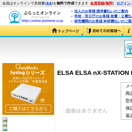
会員はオンラインで見積書(
)を
無料で作成
できます
会員登録(無料)
ログイン
見本
法人のお客様 請求書払いのご案内
学校・官公庁のお客様 校費・公費
研究機関のお客様 科研費払いのご案
ELSA ELSA nX-ST
メ
商
型
保
返