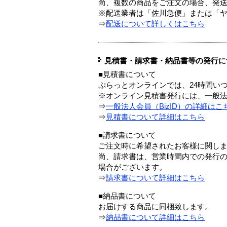
尚、複数の商品をご注文の場合、発
※配送業者は「佐川急便」または「
⇒
配送について詳しくはこちら
見積書・請求書・納品書等の発行に
■見積書について
ぷらっとオンラインでは、24時間い
※オンライン見積書発行には、一般法人
⇒
一般法人会員（BizID）の詳細はこ
⇒
見積書について詳細はこちら
■請求書について
ご注文時に希望されたお客様に関し
尚、請求書は、営業時間内での発行
場合がございます。
⇒
請求書について詳細はこちら
■納品書について
お届けする商品に同梱致します。
⇒
納品書について詳細はこちら