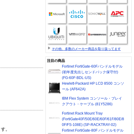
その他、多数のメーカー商品を取り扱ってます
注目の商品
Fortinet FortiGate-60Fバンドルモデル
(初年度先出しセンドバック保守付)
(FG-60F-BDL-US)
Hewlett-Packard HP LCD 8500 コンソ
ール (AF642A)
IBM Flex System コンソール・ブレイ
クアウト・ケーブル (81Y5286)
Fortinet Rack Mount Tray
(FortiGate40F/50E/60E/60F/61F/80E/8
0F/FS-108E) (SP-RACKTRAY-02)
ます。
Fortinet FortiGate-80F バンドルモデル