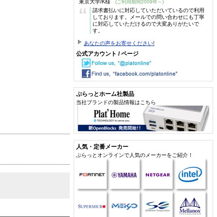
東京大学/K様
(ご利用期間2009年～)
“
請求書払いに対応していただいているので利用
しております。メールでの問い合わせにも丁寧
に対応していただけるので大変ありがたいで
す。
あなたの声をお寄せください!
公式アカウント / ページ
ぷらっとホーム社製品
当社ブランドの製品情報はこちら
人気・定番メーカー
ぷらっとオンラインで人気のメーカーをご紹介！