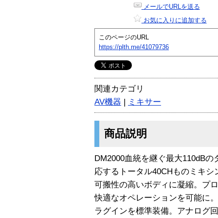
メールでURLを送る
お気に入りに追加する
このページのURL
https://plth.me/41079736
関連カテゴリ
AV機器
|
ミキサー
商品説明
DM2000血統を継ぐ最大110dB
応するトータル40CHものミキ
可搬性の高いボディに凝縮。プロ
快適なオペレーションを可能に。「A
ラグインを標準装備。アナログ