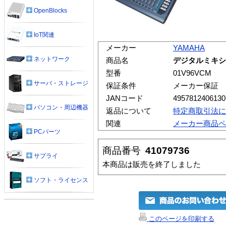
OpenBlocks
IoT関連
メーカー
YAMAHA
ネットワーク
商品名
デジタルミキシン
型番
01V96VCM
サーバ・ストレージ
保証条件
メーカー保証
JANコード
4957812406130
パソコン・周辺機器
返品について
特定商取引法に
関連
メーカー商品ペ
PCパーツ
商品番号
41079736
サプライ
本商品は販売を終了しました
ソフト・ライセンス
このページを印刷する