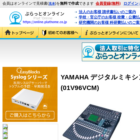
会員はオンラインで見積書(
)を
無料で作成
できます
会員登録(無料)
ログイン
見本
法人のお客様 請求書払いのご案内
学校・官公庁のお客様 校費・公費
研究機関のお客様 科研費払いのご案
YAMAHA デジタルミキシ
(01V96VCM)