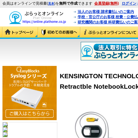
会員はオンラインで見積書(
)を
無料で作成
できます
会員登録(無料)
ログイン
見本
法人のお客様 請求書払いのご案内
学校・官公庁のお客様 校費・公費
研究機関のお客様 科研費払いのご案
KENSINGTON TECHNOLO
Retractble NotebookLock