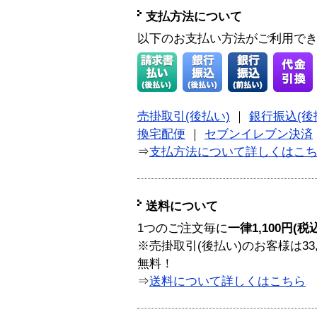
支払方法について
以下のお支払い方法がご利用で
売掛取引(後払い)
｜
銀行振込(後
換宅配便
｜
セブンイレブン決済
⇒
支払方法について詳しくはこ
送料について
1つのご注文毎に
一律1,100円(税
※売掛取引(後払い)のお客様は33
無料！
⇒
送料について詳しくはこちら