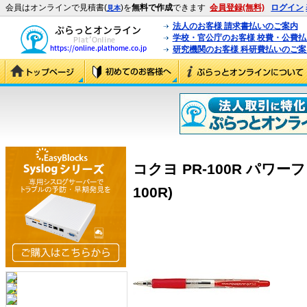
会員はオンラインで見積書(
)を
無料で作成
できます
会員登録(無料)
ログイン
見本
法人のお客様 請求書払いのご案内
学校・官公庁のお客様 校費・公費
研究機関のお客様 科研費払いのご案
コクヨ PR-100R パワー
100R)