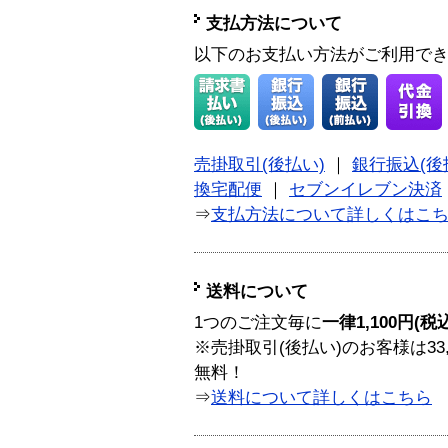
支払方法について
以下のお支払い方法がご利用で
売掛取引(後払い)
｜
銀行振込(後
換宅配便
｜
セブンイレブン決済
⇒
支払方法について詳しくはこ
送料について
1つのご注文毎に
一律1,100円(税
※売掛取引(後払い)のお客様は33
無料！
⇒
送料について詳しくはこちら