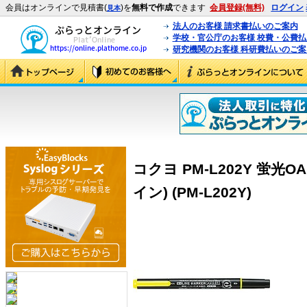
会員はオンラインで見積書(
)を
無料で作成
できます
会員登録(無料)
ログイン
見本
法人のお客様 請求書払いのご案内
学校・官公庁のお客様 校費・公費
研究機関のお客様 科研費払いのご案
コクヨ PM-L202Y 蛍光
イン) (PM-L202Y)