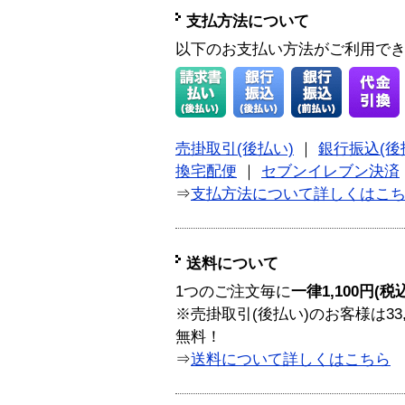
支払方法について
以下のお支払い方法がご利用で
売掛取引(後払い)
｜
銀行振込(後
換宅配便
｜
セブンイレブン決済
⇒
支払方法について詳しくはこ
送料について
1つのご注文毎に
一律1,100円(税
※売掛取引(後払い)のお客様は33
無料！
⇒
送料について詳しくはこちら