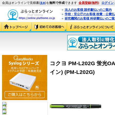
会員はオンラインで見積書(
)を
無料で作成
できます
会員登録(無料)
ログイン
見本
法人のお客様 請求書払いのご案内
学校・官公庁のお客様 校費・公費
研究機関のお客様 科研費払いのご案
コクヨ PM-L202G 蛍
イン) (PM-L202G)