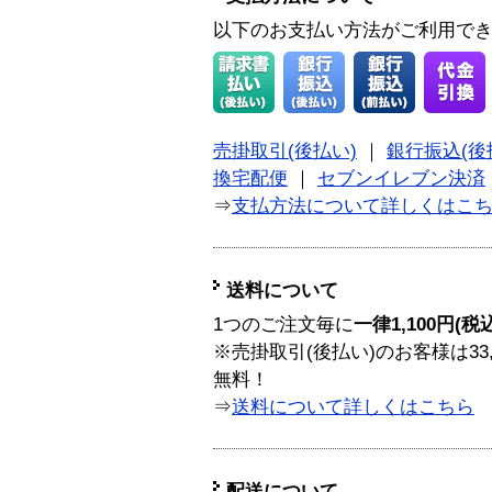
以下のお支払い方法がご利用で
売掛取引(後払い)
｜
銀行振込(後
換宅配便
｜
セブンイレブン決済
⇒
支払方法について詳しくはこ
送料について
1つのご注文毎に
一律1,100円(税
※売掛取引(後払い)のお客様は33
無料！
⇒
送料について詳しくはこちら
配送について