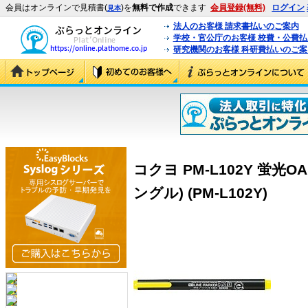
会員はオンラインで見積書(
)を
無料で作成
できます
会員登録(無料)
ログイン
見本
法人のお客様 請求書払いのご案内
学校・官公庁のお客様 校費・公費
研究機関のお客様 科研費払いのご案
コクヨ PM-L102Y 蛍光
ングル) (PM-L102Y)