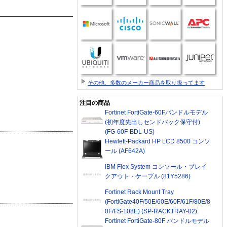
その他、多数のメーカー商品を取り扱ってます
注目の商品
Fortinet FortiGate-60Fバンドルモデル
(初年度先出しセンドバック保守付)
(FG-60F-BDL-US)
Hewlett-Packard HP LCD 8500 コンソ
ール (AF642A)
IBM Flex System コンソール・ブレイ
クアウト・ケーブル (81Y5286)
Fortinet Rack Mount Tray
(FortiGate40F/50E/60E/60F/61F/80E/8
0F/FS-108E) (SP-RACKTRAY-02)
Fortinet FortiGate-80F バンドルモデル