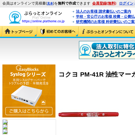
会員はオンラインで見積書(
)を
無料で作成
できます
会員登録(無料)
ログイン
見本
法人のお客様 請求書払いのご案内
学校・官公庁のお客様 校費・公費
研究機関のお客様 科研費払いのご案
コクヨ PM-41R 油性マーカ