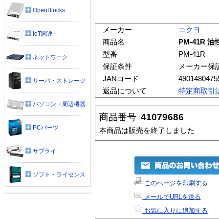
OpenBlocks
メーカー
コクヨ
IoT関連
商品名
PM-41R 
型番
PM-41R
ネットワーク
保証条件
メーカー保
JANコード
4901480475
サーバ・ストレージ
返品について
特定商取引
パソコン・周辺機器
商品番号
41079686
PCパーツ
本商品は販売を終了しました
サプライ
ソフト・ライセンス
このページを印刷する
メールでURLを送る
お気に入りに追加する