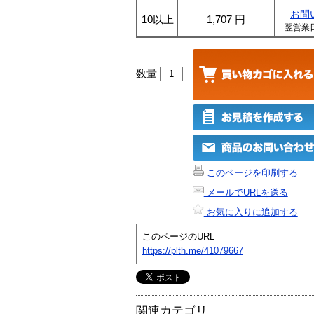
お問
10以上
1,707
円
翌営業
数量
このページを印刷する
メールでURLを送る
お気に入りに追加する
このページのURL
https://plth.me/41079667
関連カテゴリ