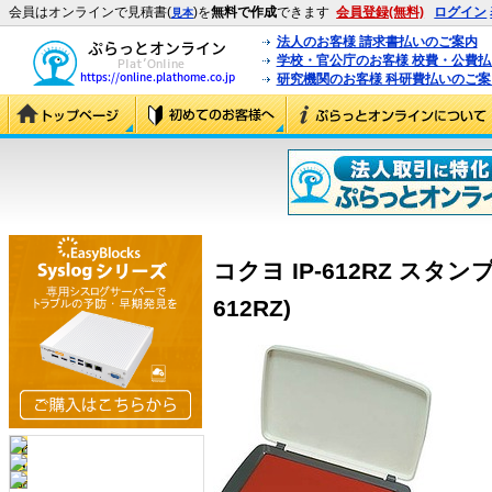
会員はオンラインで見積書(
)を
無料で作成
できます
会員登録(無料)
ログイン
見本
法人のお客様 請求書払いのご案内
学校・官公庁のお客様 校費・公費
研究機関のお客様 科研費払いのご案
コクヨ IP-612RZ スタン
612RZ)