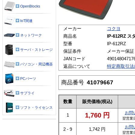
OpenBlocks
IoT関連
メーカー
コクヨ
ネットワーク
商品名
IP-612RZ
型番
IP-612RZ
サーバ・ストレージ
保証条件
メーカー保証
JANコード
49014804717
パソコン・周辺機器
返品について
特定商取引法
PCパーツ
商品番号
41079667
サプライ
数量
販売価格
(税込)
ソフト・ライセンス
お問
1,760
円
1
翌営業
お問
2 - 9
1,742
円
翌営業