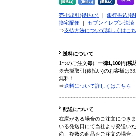
売掛取引(後払い)
｜
銀行振込(後
換宅配便
｜
セブンイレブン決済
⇒
支払方法について詳しくはこ
送料について
1つのご注文毎に
一律1,100円(税
※売掛取引(後払い)のお客様は33
無料！
⇒
送料について詳しくはこちら
配送について
在庫がある場合のご注文につき
いる発送日にて当社より発送い
尚、複数の商品をご注文の場合