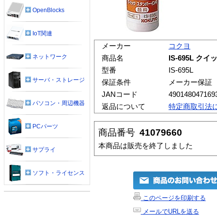
OpenBlocks
IoT関連
メーカー
コクヨ
ネットワーク
商品名
IS-695L 
型番
IS-695L
サーバ・ストレージ
保証条件
メーカー保証
JANコード
490148047169
パソコン・周辺機器
返品について
特定商取引法
PCパーツ
商品番号
41079660
本商品は販売を終了しました
サプライ
ソフト・ライセンス
このページを印刷する
メールでURLを送る