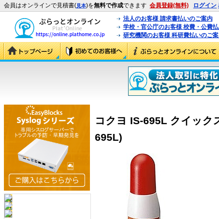
会員はオンラインで見積書(
)を
無料で作成
できます
会員登録(無料)
ログイン
見本
法人のお客様 請求書払いのご案内
学校・官公庁のお客様 校費・公費
研究機関のお客様 科研費払いのご案
コクヨ IS-695L クイック
695L)