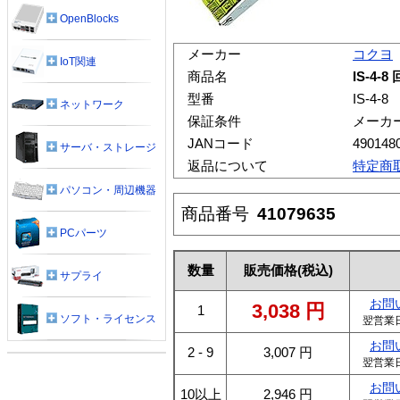
OpenBlocks
メーカー
コクヨ
IoT関連
商品名
IS-4-
型番
IS-4-8
ネットワーク
保証条件
メーカ
JANコード
490148
サーバ・ストレージ
返品について
特定商
パソコン・周辺機器
商品番号
41079635
PCパーツ
数量
販売価格
(税込)
サプライ
お問
3,038
円
1
ソフト・ライセンス
翌営業
お問
2 - 9
3,007
円
翌営業
お問
10以上
2,946
円