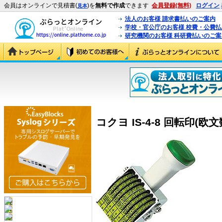
会員はオンラインで見積書(
)を
無料で作成
できます
会員登録(無料)
ログイン
見本
法人のお客様 請求書払いのご案内
学校・官公庁のお客様 校費・公費
研究機関のお客様 科研費払いのご案
コクヨ IS-4-8 回転印(欧文数字