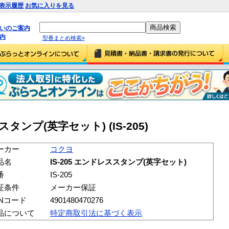
表示履歴
お気に入りを見る
払いのご案内
内
型番まとめ検索»
スタンプ(英字セット) (IS-205)
ーカー
コクヨ
品名
IS-205 エンドレススタンプ(英字セット)
番
IS-205
証条件
メーカー保証
ANコード
4901480470276
品について
特定商取引法に基づく表示