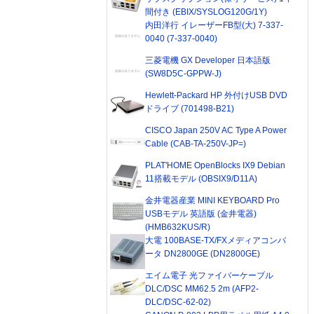
間付き (EBIX/SYSLOG120G/1Y)
内田洋行 イレーザーFB型(大) 7-337-
0040 (7-337-0040)
三菱電機 GX Developer 日本語版
(SW8D5C-GPPW-J)
Hewlett-Packard HP 外付けUSB DVD
ドライブ (701498-B21)
CISCO Japan 250V AC Type A Power
Cable (CAB-TA-250V-JP=)
PLAT'HOME OpenBlocks IX9 Debian
11搭載モデル (OBSIX9/D11A)
金井電器産業 MINI KEYBOARD Pro
USBモデル 英語版 (金井電器)
(HMB632KUS/R)
大電 100BASE-TX/FXメディアコンバ
ータ DN2800GE (DN2800GE)
エイム電子 光ファイバーケーブル
DLC/DSC MM62.5 2m (AFP2-
DLC/DSC-62-02)