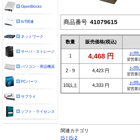
OpenBlocks
商品番号
41079615
IoT関連
ネットワーク
数量
販売価格
(税込)
サーバ・ストレージ
お問
4,468
円
1
翌営業
パソコン・周辺機器
お問
2 - 9
4,423
円
翌営業
PCパーツ
お問
10以上
4,333
円
翌営業
サプライ
ソフト・ライセンス
関連カテゴリ
IS
|
IS-2