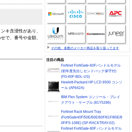
インキ含浸性があり、
わせで、番号や金額、
その他、多数のメーカー商品を取り扱ってます
注目の商品
Fortinet FortiGate-60Fバンドルモデル
(初年度先出しセンドバック保守付)
(FG-60F-BDL-US)
Hewlett-Packard HP LCD 8500 コンソ
ール (AF642A)
IBM Flex System コンソール・ブレイ
クアウト・ケーブル (81Y5286)
Fortinet Rack Mount Tray
(FortiGate40F/50E/60E/60F/61F/80E/8
0F/FS-108E) (SP-RACKTRAY-02)
Fortinet FortiGate-80F バンドルモデル