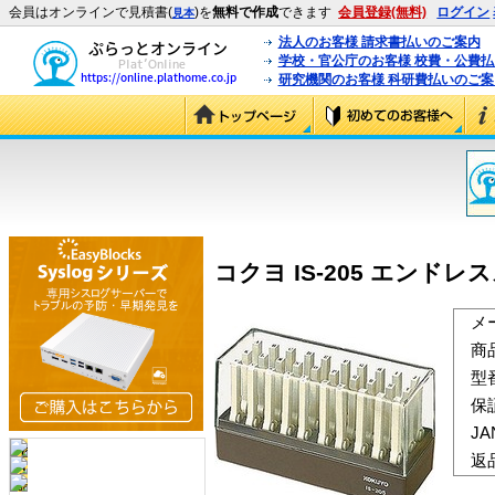
会員はオンラインで見積書(
)を
無料で作成
できます
会員登録(無料)
ログイン
見本
法人のお客様 請求書払いのご案内
学校・官公庁のお客様 校費・公費
研究機関のお客様 科研費払いのご案
コクヨ IS-205 エンドレス
メ
商
型
保
J
返