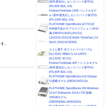
(初年度先出しセンドバック保守付)
(FG-80F-BDL-US)
Fortinet FortiGate-100F バンドルモデ
ル (初年度先出しセンドバック保守付)
(FG-100F-BDL-US)
PLAT'HOME OpenBlocks IoT FX1/E
H/W保守及びサブスクリプション1年付
属 (OBSFX1/E/D11/H1S1)
LENOVO 20X2SC8G00 ThinkPad L14
Gen2 (20X2SC8G00)
ます。
エイム電子 光ファイバーケーブル
DLC/DSC MM62.5 1m (AFP2-
DLC/DSC-62-01)
Fortinet FortiGate-40F バンドルモデル
(初年度先出しセンドバック保守付)
(FG-40F-BDL-US)
PLAT'HOME OpenBlocks A16 Debian
11搭載モデル (OBSA16/D11A)
PLAT'HOME OpenBlocks IX9 Windows
10 IoT Enterprise 2019 LTSC搭載
256GBモデル
(OBSIX9/W/L1809/256G)