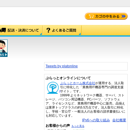
Tweets by platonline
ぷらっとオンラインについて
ぷらっとホーム株式会社
が運用する、法人取
引に特化した「業務用IT機器専門の調達支援
サイト」です。
1999年よりネットワーク機器、サーバ、スト
レージ、パソコン周辺機器、PCパーツ、ソフトウェ
ア、ライセンスなど、業務用IT機器中心に販売。品揃え
は業界トップクラスの約5.5万点です。法人取引に特化
し、学校・官公庁・一般法人のお客様の請求書後払いに
も対応しています。
IPv6への取り組み
会社概要
お客様からの声
もっと見る