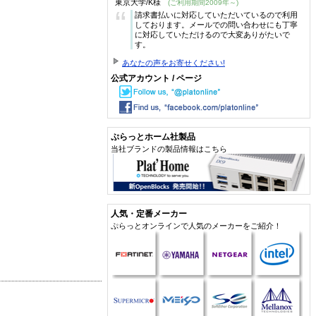
東京大学/K様
(ご利用期間2009年～)
“
請求書払いに対応していただいているので利用
しております。メールでの問い合わせにも丁寧
に対応していただけるので大変ありがたいで
す。
あなたの声をお寄せください!
公式アカウント / ページ
ぷらっとホーム社製品
当社ブランドの製品情報はこちら
人気・定番メーカー
ぷらっとオンラインで人気のメーカーをご紹介！