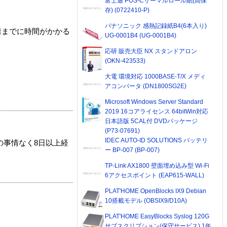
富士通 POS-Cサーマルロール紙(高保
存) (0722410-P)
パナソニック 感熱記録紙B4(6本入り)
着までに時間がかかる
UG-0001B4 (UG-0001B4)
応研 販売大臣 NX スタンドアロン
(OKN-423533)
大電 環境対応 1000BASE-T/X メディ
アコンバータ (DN1800SG2E)
Microsoft Windows Server Standard
2019 16コアライセンス 64bitWin対応
日本語版 5CAL付 DVDパッケージ
(P73-07691)
IDEC AUTO-ID SOLUTIONS バッテリ
の事情なく8日以上経
ー BP-007 (BP-007)
TP-Link AX1800 壁面埋め込み型 Wi-Fi
6アクセスポイント (EAP615-WALL)
PLAT'HOME OpenBlocks IX9 Debian
10搭載モデル (OBSIX9/D10A)
PLAT'HOME EasyBlocks Syslog 120G
サブスクリプション(保守サービス) 1年