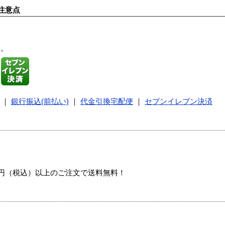
注意点
す。
｜
銀行振込(前払い)
｜
代金引換宅配便
｜
セブンイレブン決済
00円（税込）以上のご注文で送料無料！