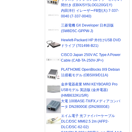
間付き (EBIX/SYSLOG120G/1Y)
内田洋行 イレーザーFB型(大) 7-337-
0040 (7-337-0040)
三菱電機 GX Developer 日本語版
(SW8D5C-GPPW-J)
Hewlett-Packard HP 外付けUSB DVD
ドライブ (701498-B21)
CISCO Japan 250V AC Type A Power
Cable (CAB-TA-250V-JP=)
PLAT'HOME OpenBlocks IX9 Debian
11搭載モデル (OBSIX9/D11A)
金井電器産業 MINI KEYBOARD Pro
USBモデル 英語版 (金井電器)
(HMB632KUS/R)
大電 100BASE-TX/FXメディアコンバ
ータ DN2800GE (DN2800GE)
エイム電子 光ファイバーケーブル
DLC/DSC MM62.5 2m (AFP2-
DLC/DSC-62-02)