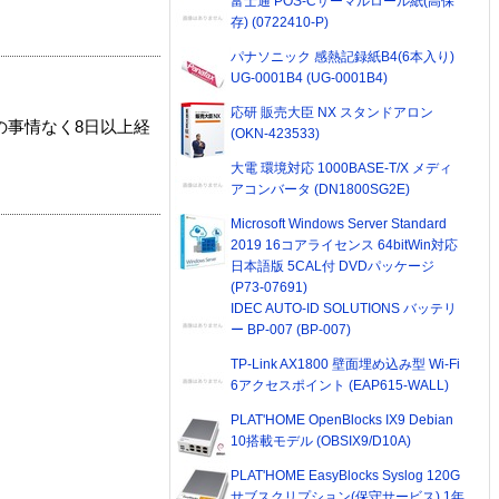
富士通 POS-Cサーマルロール紙(高保
存) (0722410-P)
パナソニック 感熱記録紙B4(6本入り)
UG-0001B4 (UG-0001B4)
応研 販売大臣 NX スタンドアロン
の事情なく8日以上経
(OKN-423533)
大電 環境対応 1000BASE-T/X メディ
アコンバータ (DN1800SG2E)
Microsoft Windows Server Standard
2019 16コアライセンス 64bitWin対応
日本語版 5CAL付 DVDパッケージ
(P73-07691)
IDEC AUTO-ID SOLUTIONS バッテリ
ー BP-007 (BP-007)
TP-Link AX1800 壁面埋め込み型 Wi-Fi
6アクセスポイント (EAP615-WALL)
PLAT'HOME OpenBlocks IX9 Debian
10搭載モデル (OBSIX9/D10A)
PLAT'HOME EasyBlocks Syslog 120G
サブスクリプション(保守サービス) 1年