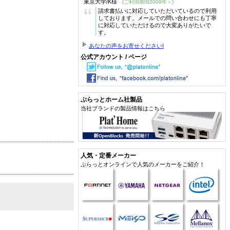
東京大学/K様
(ご利用期間2009年～)
“
請求書払いに対応していただいているので利用
しております。メールでの問い合わせにも丁寧
に対応していただけるので大変ありがたいで
す。
あなたの声をお寄せください!
公式アカウント / ページ
ぷらっとホーム社製品
当社ブランドの製品情報はこちら
人気・定番メーカー
ぷらっとオンラインで人気のメーカーをご紹介！