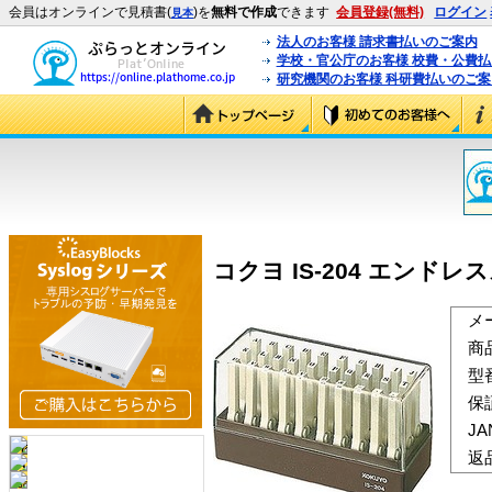
会員はオンラインで見積書(
)を
無料で作成
できます
会員登録(無料)
ログイン
見本
法人のお客様 請求書払いのご案内
学校・官公庁のお客様 校費・公費
研究機関のお客様 科研費払いのご案
コクヨ IS-204 エンドレス
メ
商
型
保
J
返