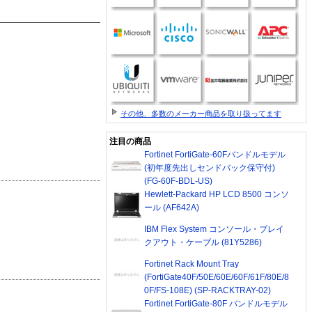
その他、多数のメーカー商品を取り扱ってます
注目の商品
Fortinet FortiGate-60Fバンドルモデル
(初年度先出しセンドバック保守付)
(FG-60F-BDL-US)
Hewlett-Packard HP LCD 8500 コンソ
ール (AF642A)
IBM Flex System コンソール・ブレイ
クアウト・ケーブル (81Y5286)
Fortinet Rack Mount Tray
(FortiGate40F/50E/60E/60F/61F/80E/8
0F/FS-108E) (SP-RACKTRAY-02)
Fortinet FortiGate-80F バンドルモデル