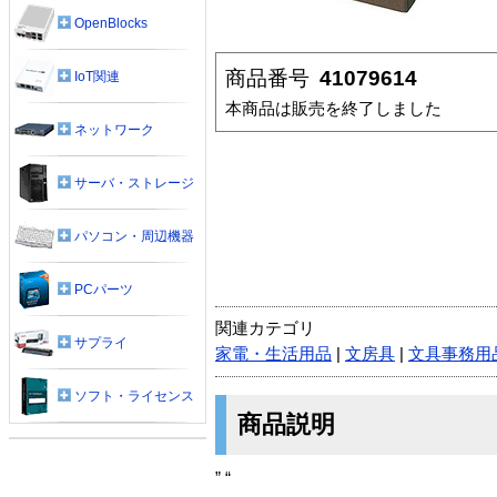
OpenBlocks
商品番号
41079614
IoT関連
本商品は販売を終了しました
ネットワーク
サーバ・ストレージ
パソコン・周辺機器
PCパーツ
関連カテゴリ
サプライ
家電・生活用品
|
文房具
|
文具事務用
ソフト・ライセンス
商品説明
” “