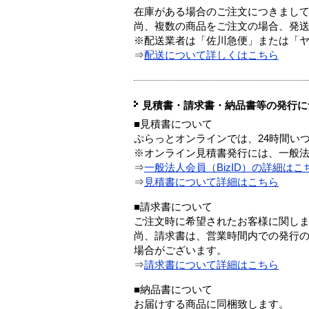
在庫がある場合のご注文につきまし
尚、複数の商品をご注文の場合、発
※配送業者は「佐川急便」または「
⇒
配送について詳しくはこちら
見積書・請求書・納品書等の発行に
■見積書について
ぷらっとオンラインでは、24時間い
※オンライン見積書発行には、一般法人
⇒
一般法人会員（BizID）の詳細はこ
⇒
見積書について詳細はこちら
■請求書について
ご注文時に希望されたお客様に関し
尚、請求書は、営業時間内での発行
場合がございます。
⇒
請求書について詳細はこちら
■納品書について
お届けする商品に同梱致します。