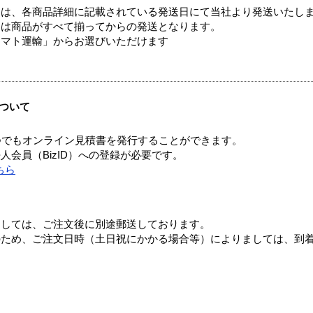
ては、各商品詳細に記載されている発送日にて当社より発送いたし
送は商品がすべて揃ってからの発送となります。
ヤマト運輸」からお選びいただけます
ついて
つでもオンライン見積書を発行することができます。
会員（BizID）への登録が必要です。
ちら
ましては、ご注文後に別途郵送しております。
のため、ご注文日時（土日祝にかかる場合等）によりましては、到