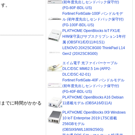
(初年度先出しセンドバック保守付)
ます。
(FG-80F-BDL-US)
Fortinet FortiGate-100F バンドルモデ
ル (初年度先出しセンドバック保守付)
(FG-100F-BDL-US)
PLAT'HOME OpenBlocks IoT FX1/E
H/W保守及びサブスクリプション1年付
属 (OBSFX1/E/D11/H1S1)
LENOVO 20X2SC8G00 ThinkPad L14
Gen2 (20X2SC8G00)
エイム電子 光ファイバーケーブル
DLC/DSC MM62.5 1m (AFP2-
DLC/DSC-62-01)
Fortinet FortiGate-40F バンドルモデル
(初年度先出しセンドバック保守付)
(FG-40F-BDL-US)
PLAT'HOME OpenBlocks A16 Debian
着までに時間がかかる
11搭載モデル (OBSA16/D11A)
PLAT'HOME OpenBlocks IX9 Windows
10 IoT Enterprise 2019 LTSC搭載
256GBモデル
(OBSIX9/W/L1809/256G)