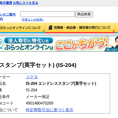
表示履歴
お気に入りを見る
払いのご案内
内
型番まとめ検索»
スタンプ(英字セット) (IS-204)
ーカー
コクヨ
品名
IS-204 エンドレススタンプ(英字セット)
番
IS-204
証条件
メーカー保証
ANコード
4901480470269
品について
特定商取引法に基づく表示