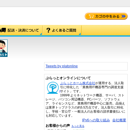
Tweets by platonline
ぷらっとオンラインについて
ぷらっとホーム株式会社
が運用する、法人取
引に特化した「業務用IT機器専門の調達支援
サイト」です。
1999年よりネットワーク機器、サーバ、スト
レージ、パソコン周辺機器、PCパーツ、ソフトウェ
ア、ライセンスなど、業務用IT機器中心に販売。品揃え
は業界トップクラスの約5.5万点です。法人取引に特化
し、学校・官公庁・一般法人のお客様の請求書後払いに
も対応しています。
IPv6への取り組み
会社概要
お客様からの声
もっと見る