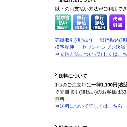
支払方法について
以下のお支払い方法がご利用で
売掛取引(後払い)
｜
銀行振込(後
換宅配便
｜
セブンイレブン決済
⇒
支払方法について詳しくはこ
送料について
1つのご注文毎に
一律1,100円(税
※売掛取引(後払い)のお客様は33
無料！
⇒
送料について詳しくはこちら