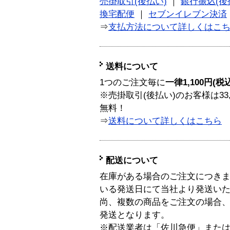
売掛取引(後払い)
｜
銀行振込(後
換宅配便
｜
セブンイレブン決済
⇒
支払方法について詳しくはこ
送料について
1つのご注文毎に
一律1,100円(税
※売掛取引(後払い)のお客様は33
無料！
⇒
送料について詳しくはこちら
配送について
在庫がある場合のご注文につき
いる発送日にて当社より発送い
尚、複数の商品をご注文の場合
発送となります。
※配送業者は「佐川急便」また