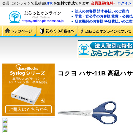
会員はオンラインで見積書(
)を
無料で作成
できます
会員登録(無料)
ログイン
見本
法人のお客様 請求書払いのご案内
学校・官公庁のお客様 校費・公費
研究機関のお客様 科研費払いのご案
コクヨ ハサ-11B 高級ハサミ