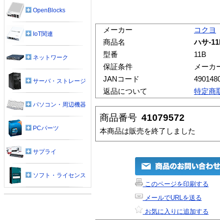
OpenBlocks
メーカー
コクヨ
IoT関連
商品名
ハサ-1
型番
11B
ネットワーク
保証条件
メーカ
JANコード
490148
サーバ・ストレージ
返品について
特定商
パソコン・周辺機器
商品番号
41079572
PCパーツ
本商品は販売を終了しました
サプライ
ソフト・ライセンス
このページを印刷する
メールでURLを送る
お気に入りに追加する