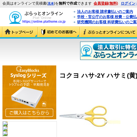
会員はオンラインで見積書(
)を
無料で作成
できます
会員登録(無料)
ログイン
見本
法人のお客様 請求書払いのご案内
学校・官公庁のお客様 校費・公費
研究機関のお客様 科研費払いのご案
コクヨ ハサ-2Y ハサミ(黄) 