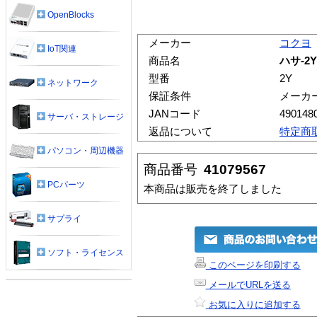
OpenBlocks
メーカー
コクヨ
IoT関連
商品名
ハサ-2Y
型番
2Y
ネットワーク
保証条件
メーカ
JANコード
490148
サーバ・ストレージ
返品について
特定商
パソコン・周辺機器
商品番号
41079567
PCパーツ
本商品は販売を終了しました
サプライ
ソフト・ライセンス
このページを印刷する
メールでURLを送る
お気に入りに追加する