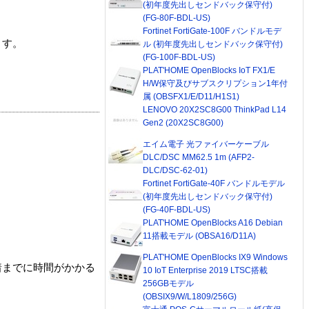
(初年度先出しセンドバック保守付)
(FG-80F-BDL-US)
Fortinet FortiGate-100F バンドルモデ
ます。
ル (初年度先出しセンドバック保守付)
(FG-100F-BDL-US)
PLAT'HOME OpenBlocks IoT FX1/E
H/W保守及びサブスクリプション1年付
属 (OBSFX1/E/D11/H1S1)
LENOVO 20X2SC8G00 ThinkPad L14
Gen2 (20X2SC8G00)
エイム電子 光ファイバーケーブル
DLC/DSC MM62.5 1m (AFP2-
DLC/DSC-62-01)
Fortinet FortiGate-40F バンドルモデル
(初年度先出しセンドバック保守付)
(FG-40F-BDL-US)
PLAT'HOME OpenBlocks A16 Debian
11搭載モデル (OBSA16/D11A)
PLAT'HOME OpenBlocks IX9 Windows
着までに時間がかかる
10 IoT Enterprise 2019 LTSC搭載
256GBモデル
(OBSIX9/W/L1809/256G)