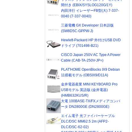
間付き (EBIX/SYSLOG120G/1Y)
内田洋行 イレーザーFB型(大) 7-337-
0040 (7-337-0040)
三菱電機 GX Developer 日本語版
(SW8D5C-GPPW-J)
Hewlett-Packard HP 外付けUSB DVD
ドライブ (701498-B21)
CISCO Japan 250V AC Type A Power
Cable (CAB-TA-250V-JP=)
PLAT'HOME OpenBlocks IX9 Debian
11搭載モデル (OBSIX9/D11A)
金井電器産業 MINI KEYBOARD Pro
USBモデル 英語版 (金井電器)
(HMB632KUS/R)
大電 100BASE-TX/FXメディアコンバ
ータ DN2800GE (DN2800GE)
エイム電子 光ファイバーケーブル
DLC/DSC MM62.5 2m (AFP2-
DLC/DSC-62-02)