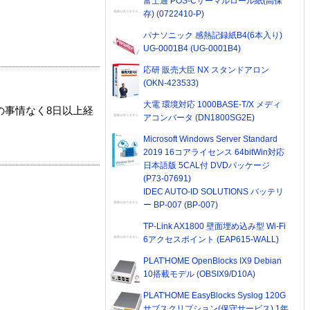
富士通 POS-Cサーマルロール紙(高保
存) (0722410-P)
パナソニック 感熱記録紙B4(6本入り)
UG-0001B4 (UG-0001B4)
応研 販売大臣 NX スタンドアロン
(OKN-423533)
大電 環境対応 1000BASE-T/X メディ
の事情なく8日以上経
アコンバータ (DN1800SG2E)
Microsoft Windows Server Standard
2019 16コアライセンス 64bitWin対応
日本語版 5CAL付 DVDパッケージ
(P73-07691)
IDEC AUTO-ID SOLUTIONS バッテリ
ー BP-007 (BP-007)
TP-Link AX1800 壁面埋め込み型 Wi-Fi
6アクセスポイント (EAP615-WALL)
PLAT'HOME OpenBlocks IX9 Debian
10搭載モデル (OBSIX9/D10A)
PLAT'HOME EasyBlocks Syslog 120G
サブスクリプション(保守サービス) 1年