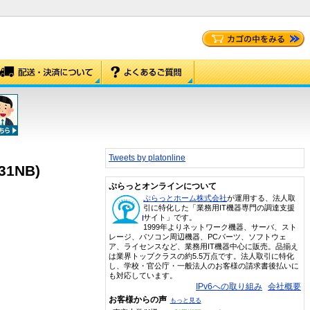
Tweets by platonline
1NB)
ぷらっとオンラインについて
ぷらっとホーム株式会社
が運用する、法人取
引に特化した「業務用IT機器専門の調達支援
サイト」です。
1999年よりネットワーク機器、サーバ、スト
レージ、パソコン周辺機器、PCパーツ、ソフトウェ
ア、ライセンスなど、業務用IT機器中心に販売。品揃え
は業界トップクラスの約5.5万点です。法人取引に特化
し、学校・官公庁・一般法人のお客様の請求書後払いに
も対応しています。
IPv6への取り組み
会社概要
お客様からの声
もっと見る