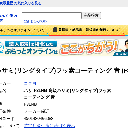
表示履歴
お気に入りを見る
払いのご案内
内
型番まとめ検索»
ハサミ(リングタイプ)フッ素コーティング 青 (F3
ーカー
コクヨ
品名
ハサ-F31NB 高級ハサミ(リングタイプ)フッ素
コーティング 青
番
F31NB
証条件
メーカー保証
ANコード
4901480466088
品について
特定商取引法に基づく表示