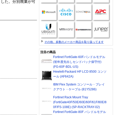
ました。分別廃棄が可
その他、多数のメーカー商品を取り扱ってます
注目の商品
Fortinet FortiGate-60Fバンドルモデル
(初年度先出しセンドバック保守付)
(FG-60F-BDL-US)
Hewlett-Packard HP LCD 8500 コンソ
ール (AF642A)
IBM Flex System コンソール・ブレイ
クアウト・ケーブル (81Y5286)
Fortinet Rack Mount Tray
(FortiGate40F/50E/60E/60F/61F/80E/8
0F/FS-108E) (SP-RACKTRAY-02)
Fortinet FortiGate-80F バンドルモデル