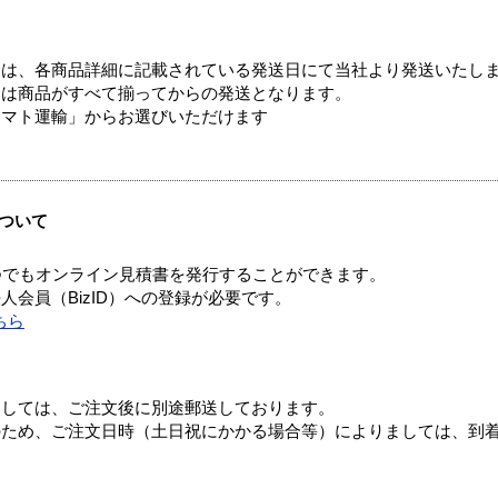
ては、各商品詳細に記載されている発送日にて当社より発送いたし
送は商品がすべて揃ってからの発送となります。
ヤマト運輸」からお選びいただけます
ついて
つでもオンライン見積書を発行することができます。
会員（BizID）への登録が必要です。
ちら
ましては、ご注文後に別途郵送しております。
のため、ご注文日時（土日祝にかかる場合等）によりましては、到