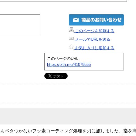
このページを印刷する
メールでURLを送る
お気に入りに追加する
このページのURL
https://plth.me/41079555
てもベタつかないフッ素コーティング処理を刃に施しました。指を