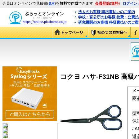
会員はオンラインで見積書(
)を
無料で作成
できます
会員登録(無料)
ログイン
見本
法人のお客様 請求書払いのご案内
学校・官公庁のお客様 校費・公費
研究機関のお客様 科研費払いのご案
コクヨ ハサ-F31NB 高級
メ
商
型
保
J
返