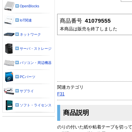
OpenBlocks
商品番号
41079555
IoT関連
本商品は販売を終了しました
ネットワーク
サーバ・ストレージ
パソコン・周辺機器
PCパーツ
関連カテゴリ
サプライ
F31
ソフト・ライセンス
商品説明
のりの付いた紙や粘着テープを切っ