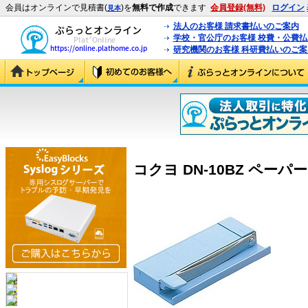
会員はオンラインで見積書(
)を
無料で作成
できます
会員登録(無料)
ログイン
見本
法人のお客様 請求書払いのご案内
学校・官公庁のお客様 校費・公費
研究機関のお客様 科研費払いのご案
コクヨ DN-10BZ ペーパー