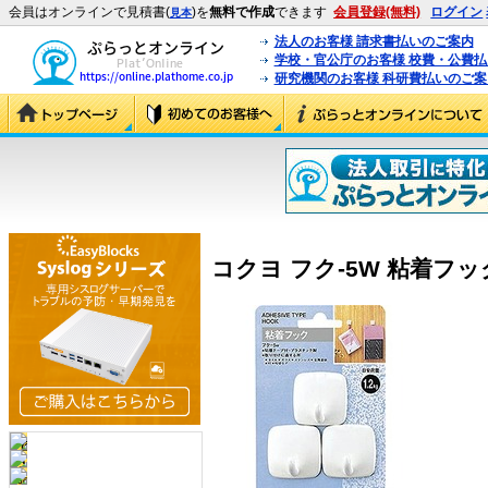
会員はオンラインで見積書(
)を
無料で作成
できます
会員登録(無料)
ログイン
見本
法人のお客様 請求書払いのご案内
学校・官公庁のお客様 校費・公費
研究機関のお客様 科研費払いのご案
コクヨ フク-5W 粘着フック(