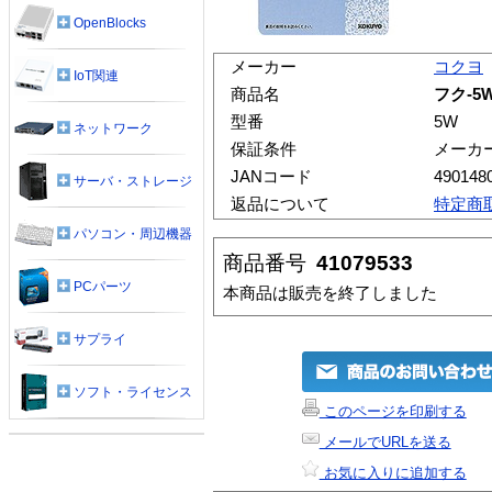
OpenBlocks
メーカー
コクヨ
IoT関連
商品名
フク-5
型番
5W
ネットワーク
保証条件
メーカ
JANコード
490148
サーバ・ストレージ
返品について
特定商
パソコン・周辺機器
商品番号
41079533
PCパーツ
本商品は販売を終了しました
サプライ
ソフト・ライセンス
このページを印刷する
メールでURLを送る
お気に入りに追加する