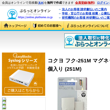
会員はオンラインで見積書(
)を
無料で作成
できます
会員登録(無料)
ログイン
見本
法人のお客様 請求書払いのご案内
学校・官公庁のお客様 校費・公費
研究機関のお客様 科研費払いのご案
コクヨ フク-251M マグ
個入り (251M)