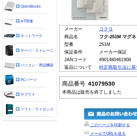
OpenBlocks
IoT関連
メーカー
コクヨ
ネットワーク
商品名
フク-251M マ
型番
251M
サーバ・ストレージ
保証条件
メーカー保証
JANコード
4901480461908
パソコン・周辺機器
返品について
特定商取引法に基
PCパーツ
商品番号
41079530
本商品は販売を終了しました
サプライ
ソフト・ライセンス
このページを印刷する
メールでURLを送る