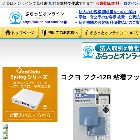
会員はオンラインで見積書(
)を
無料で作成
できます
会員登録(無料)
ログイン
見本
法人のお客様 請求書払いのご案内
学校・官公庁のお客様 校費・公費
研究機関のお客様 科研費払いのご案
コクヨ フク-12B 粘着フック