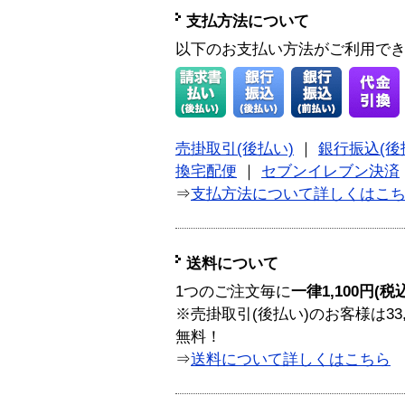
支払方法について
以下のお支払い方法がご利用で
売掛取引(後払い)
｜
銀行振込(後
換宅配便
｜
セブンイレブン決済
⇒
支払方法について詳しくはこ
送料について
1つのご注文毎に
一律1,100円(税
※売掛取引(後払い)のお客様は33
無料！
⇒
送料について詳しくはこちら