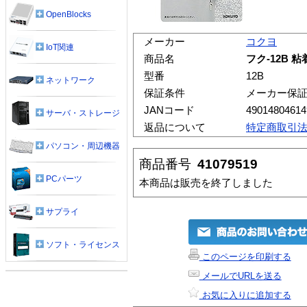
OpenBlocks
メーカー
コクヨ
IoT関連
商品名
フク-12B 
型番
12B
ネットワーク
保証条件
メーカー保
JANコード
49014804614
サーバ・ストレージ
返品について
特定商取引
パソコン・周辺機器
商品番号
41079519
PCパーツ
本商品は販売を終了しました
サプライ
ソフト・ライセンス
このページを印刷する
メールでURLを送る
お気に入りに追加する