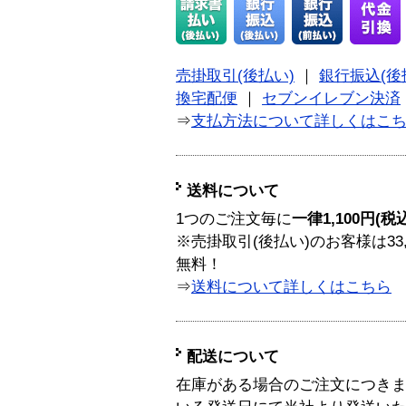
売掛取引(後払い)
｜
銀行振込(後
換宅配便
｜
セブンイレブン決済
⇒
支払方法について詳しくはこ
送料について
1つのご注文毎に
一律1,100円(税
※売掛取引(後払い)のお客様は33
無料！
⇒
送料について詳しくはこちら
配送について
在庫がある場合のご注文につき