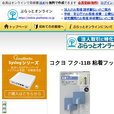
会員はオンラインで見積書(
)を
無料で作成
できます
会員登録(無料)
ログイン
見本
法人のお客様 請求書払いのご案内
学校・官公庁のお客様 校費・公費
研究機関のお客様 科研費払いのご案
コクヨ フク-11B 粘着フック