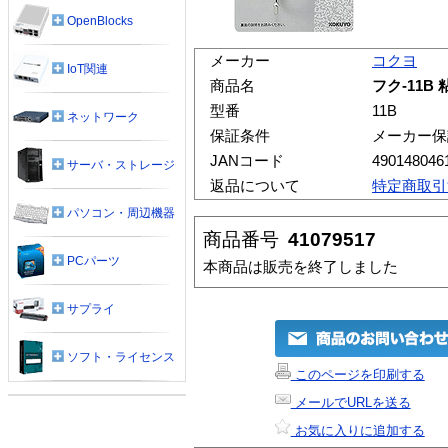
OpenBlocks
メーカー
コクヨ
IoT関連
商品名
フク-11B
型番
11B
ネットワーク
保証条件
メーカー保
JANコード
490148046
サーバ・ストレージ
返品について
特定商取引
パソコン・周辺機器
商品番号
41079517
PCパーツ
本商品は販売を終了しました
サプライ
ソフト・ライセンス
このページを印刷する
メールでURLを送る
お気に入りに追加する