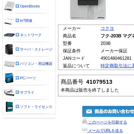
OpenBlocks
IoT関連
メーカー
コクヨ
ネットワーク
商品名
フク-203B マ
型番
203B
サーバ・ストレージ
保証条件
メーカー保証
JANコード
4901480461281
パソコン・周辺機器
返品について
特定商取引法に
PCパーツ
商品番号
41079513
本商品は販売を終了しました
サプライ
ソフト・ライセンス
このページを印刷する
メールでURLを送る