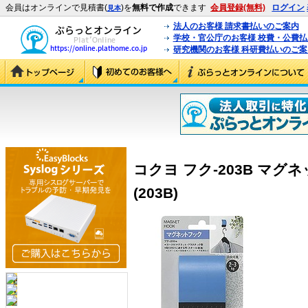
会員はオンラインで見積書(
)を
無料で作成
できます
会員登録(無料)
ログイン
見本
法人のお客様 請求書払いのご案内
学校・官公庁のお客様 校費・公費
研究機関のお客様 科研費払いのご案
コクヨ フク-203B マグ
(203B)