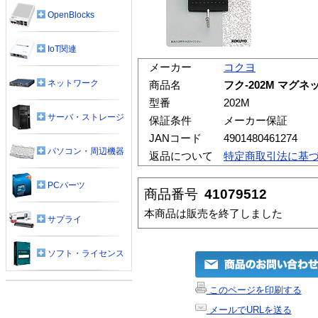
OpenBlocks
IoT関連
メーカー
コクヨ
ネットワーク
商品名
フク-202M マグ
型番
202M
サーバ・ストレージ
保証条件
メーカー保証
JANコード
4901480461274
パソコン・周辺機器
返品について
特定商取引法に基
PCパーツ
商品番号
41079512
本商品は販売を終了しました
サプライ
ソフト・ライセンス
このページを印刷する
メールでURLを送る