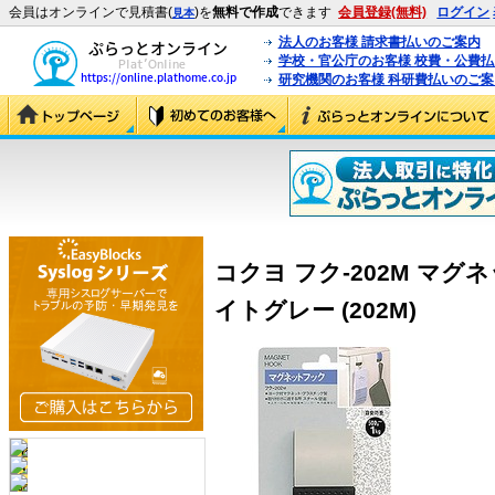
会員はオンラインで見積書(
)を
無料で作成
できます
会員登録(無料)
ログイン
見本
法人のお客様 請求書払いのご案内
学校・官公庁のお客様 校費・公費
研究機関のお客様 科研費払いのご案
コクヨ フク-202M マグ
イトグレー (202M)