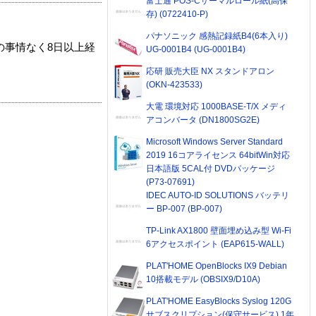
富士通 POS-Cサーマルロール紙(高保
存) (0722410-P)
パナソニック 感熱記録紙B4(6本入り)
の事情なく8日以上経
UG-0001B4 (UG-0001B4)
応研 販売大臣 NX スタンドアロン
(OKN-423533)
大電 環境対応 1000BASE-T/X メディ
アコンバータ (DN1800SG2E)
Microsoft Windows Server Standard
2019 16コアライセンス 64bitWin対応
日本語版 5CAL付 DVDパッケージ
(P73-07691)
IDEC AUTO-ID SOLUTIONS バッテリ
ー BP-007 (BP-007)
TP-Link AX1800 壁面埋め込み型 Wi-Fi
6アクセスポイント (EAP615-WALL)
PLAT'HOME OpenBlocks IX9 Debian
10搭載モデル (OBSIX9/D10A)
PLAT'HOME EasyBlocks Syslog 120G
サブスクリプション(保守サービス) 1年