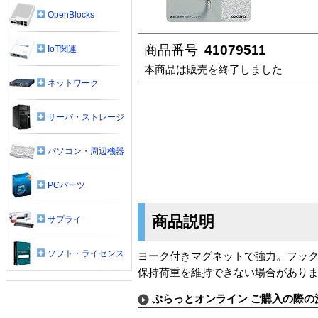
OpenBlocks
商品番号
41079511
IoT関連
本商品は販売を終了しました
ネットワーク
サーバ・ストレージ
パソコン・周辺機器
PCパーツ
商品説明
サプライ
ソフト・ライセンス
ヨーク付きマグネットで強力。フック
保持荷重を維持できない場合があり
ぷらっとオンライン ご購入の際の