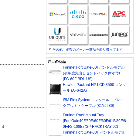
その他、多数のメーカー商品を取り扱ってます
注目の商品
Fortinet FortiGate-60Fバンドルモデル
(初年度先出しセンドバック保守付)
(FG-60F-BDL-US)
Hewlett-Packard HP LCD 8500 コンソ
ール (AF642A)
IBM Flex System コンソール・ブレイ
クアウト・ケーブル (81Y5286)
Fortinet Rack Mount Tray
(FortiGate40F/50E/60E/60F/61F/80E/8
0F/FS-108E) (SP-RACKTRAY-02)
ます。
Fortinet FortiGate-80F バンドルモデル