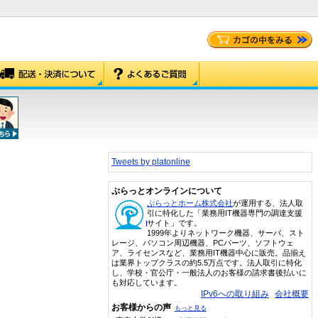
Tweets by platonline
ぷらっとオンラインについて
ぷらっとホーム株式会社
が運用する、法人取
引に特化した「業務用IT機器専門の調達支援
サイト」です。
1999年よりネットワーク機器、サーバ、スト
レージ、パソコン周辺機器、PCパーツ、ソフトウェ
ア、ライセンスなど、業務用IT機器中心に販売。品揃え
は業界トップクラスの約5.5万点です。法人取引に特化
し、学校・官公庁・一般法人のお客様の請求書後払いに
も対応しています。
IPv6への取り組み
会社概要
お客様からの声
もっと見る