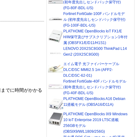
(初年度先出しセンドバック保守付)
(FG-80F-BDL-US)
Fortinet FortiGate-100F バンドルモデ
ル (初年度先出しセンドバック保守付)
(FG-100F-BDL-US)
PLAT'HOME OpenBlocks IoT FX1/E
H/W保守及びサブスクリプション1年付
属 (OBSFX1/E/D11/H1S1)
LENOVO 20X2SC8G00 ThinkPad L14
Gen2 (20X2SC8G00)
エイム電子 光ファイバーケーブル
DLC/DSC MM62.5 1m (AFP2-
DLC/DSC-62-01)
Fortinet FortiGate-40F バンドルモデル
(初年度先出しセンドバック保守付)
着までに時間がかかる
(FG-40F-BDL-US)
PLAT'HOME OpenBlocks A16 Debian
11搭載モデル (OBSA16/D11A)
PLAT'HOME OpenBlocks IX9 Windows
10 IoT Enterprise 2019 LTSC搭載
256GBモデル
(OBSIX9/W/L1809/256G)