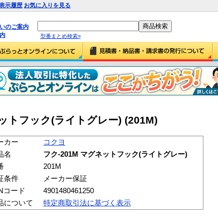
表示履歴
お気に入りを見る
払いのご案内
内
型番まとめ検索»
ットフック(ライトグレー) (201M)
ーカー
コクヨ
品名
フク-201M マグネットフック(ライトグレー)
番
201M
証条件
メーカー保証
ANコード
4901480461250
品について
特定商取引法に基づく表示