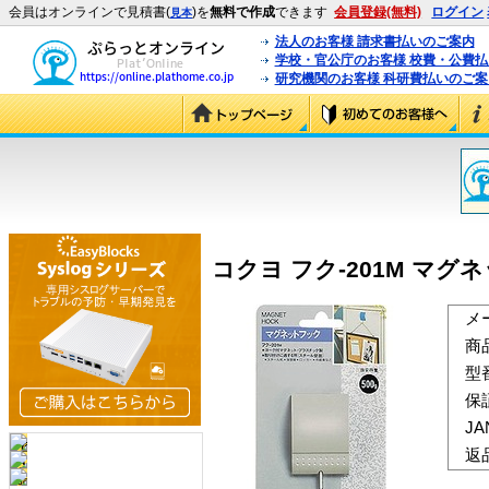
会員はオンラインで見積書(
)を
無料で作成
できます
会員登録(無料)
ログイン
見本
法人のお客様 請求書払いのご案内
学校・官公庁のお客様 校費・公費
研究機関のお客様 科研費払いのご案
コクヨ フク-201M マグネ
メ
商
型
保
J
返