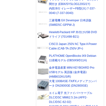
間付き (EBIX/SYSLOG120G/1Y)
内田洋行 イレーザーFB型(大) 7-337-
0040 (7-337-0040)
三菱電機 GX Developer 日本語版
(SW8D5C-GPPW-J)
Hewlett-Packard HP 外付けUSB DVD
ドライブ (701498-B21)
CISCO Japan 250V AC Type A Power
Cable (CAB-TA-250V-JP=)
PLAT'HOME OpenBlocks IX9 Debian
11搭載モデル (OBSIX9/D11A)
金井電器産業 MINI KEYBOARD Pro
USBモデル 英語版 (金井電器)
(HMB632KUS/R)
大電 100BASE-TX/FXメディアコンバ
ータ DN2800GE (DN2800GE)
エイム電子 光ファイバーケーブル
DLC/DSC MM62.5 2m (AFP2-
DLC/DSC-62-02)