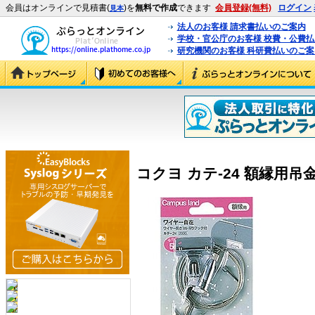
会員はオンラインで見積書(
)を
無料で作成
できます
会員登録(無料)
ログイン
見本
法人のお客様 請求書払いのご案内
学校・官公庁のお客様 校費・公費
研究機関のお客様 科研費払いのご案
コクヨ カテ-24 額縁用吊金