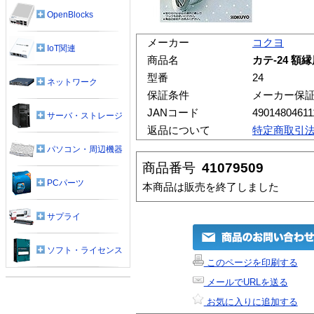
OpenBlocks
メーカー
コクヨ
IoT関連
商品名
カテ-24 額
型番
24
ネットワーク
保証条件
メーカー保
JANコード
49014804611
サーバ・ストレージ
返品について
特定商取引
パソコン・周辺機器
商品番号
41079509
PCパーツ
本商品は販売を終了しました
サプライ
ソフト・ライセンス
このページを印刷する
メールでURLを送る
お気に入りに追加する