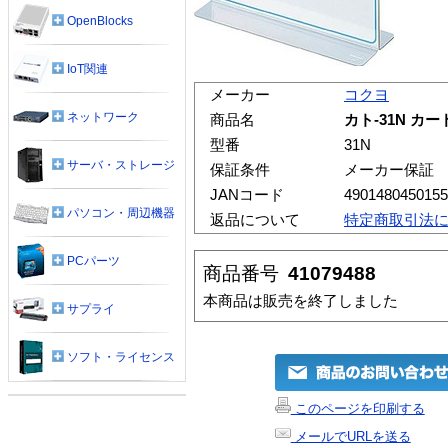
OpenBlocks
IoT関連
メーカー
コクヨ
ネットワーク
商品名
カト-31N カ
型番
31N
サーバ・ストレージ
保証条件
メーカー保証
JANコード
4901480450155
パソコン・周辺機器
返品について
特定商取引法
PCパーツ
商品番号
41079488
本商品は販売を終了しました
サプライ
ソフト・ライセンス
このページを印刷する
メールでURLを送る