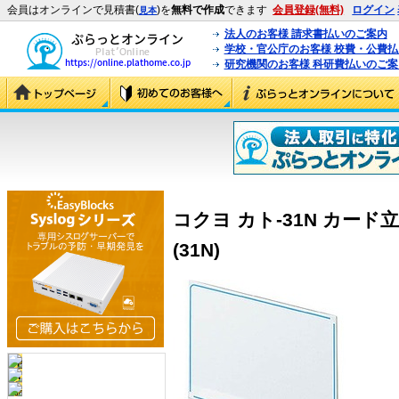
会員はオンラインで見積書(
)を
無料で作成
できます
会員登録(無料)
ログイン
見本
法人のお客様 請求書払いのご案内
学校・官公庁のお客様 校費・公費
研究機関のお客様 科研費払いのご案
コクヨ カト-31N カード
(31N)