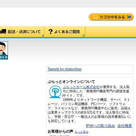
Tweets by platonline
ぷらっとオンラインについて
ぷらっとホーム株式会社
が運用する、法人取
引に特化した「業務用IT機器専門の調達支援
サイト」です。
1999年よりネットワーク機器、サーバ、スト
レージ、パソコン周辺機器、PCパーツ、ソフトウェ
ア、ライセンスなど、業務用IT機器中心に販売。品揃え
は業界トップクラスの約5.5万点です。法人取引に特化
し、学校・官公庁・一般法人のお客様の請求書後払いに
も対応しています。
IPv6への取り組み
会社概要
お客様からの声
もっと見る