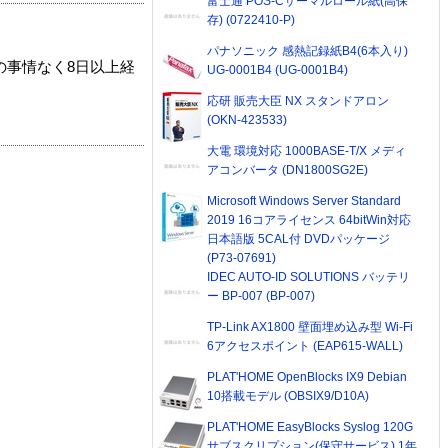
富士通 POS-Cサーマルロール紙(高保
存) (0722410-P)
パナソニック 感熱記録紙B4(6本入り)
の事情なく8日以上経
UG-0001B4 (UG-0001B4)
応研 販売大臣 NX スタンドアロン
(OKN-423533)
大電 環境対応 1000BASE-T/X メディ
アコンバータ (DN1800SG2E)
Microsoft Windows Server Standard
2019 16コアライセンス 64bitWin対応
日本語版 5CAL付 DVDパッケージ
(P73-07691)
IDEC AUTO-ID SOLUTIONS バッテリ
ー BP-007 (BP-007)
TP-Link AX1800 壁面埋め込み型 Wi-Fi
6アクセスポイント (EAP615-WALL)
PLAT'HOME OpenBlocks IX9 Debian
10搭載モデル (OBSIX9/D10A)
PLAT'HOME EasyBlocks Syslog 120G
サブスクリプション(保守サービス) 1年