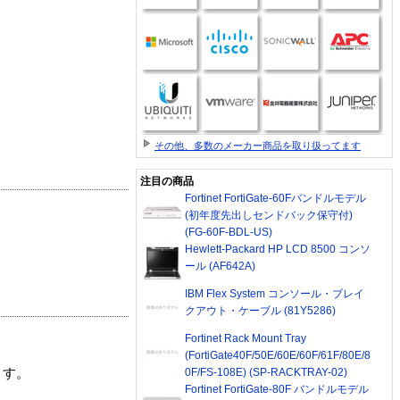
その他、多数のメーカー商品を取り扱ってます
注目の商品
Fortinet FortiGate-60Fバンドルモデル
(初年度先出しセンドバック保守付)
(FG-60F-BDL-US)
Hewlett-Packard HP LCD 8500 コンソ
ール (AF642A)
IBM Flex System コンソール・ブレイ
クアウト・ケーブル (81Y5286)
Fortinet Rack Mount Tray
(FortiGate40F/50E/60E/60F/61F/80E/8
0F/FS-108E) (SP-RACKTRAY-02)
ます。
Fortinet FortiGate-80F バンドルモデル