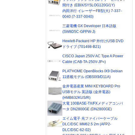
間付き (EBIX/SYSLOG120G/1Y)
内田洋行 イレーザーFB型(大) 7-337-
0040 (7-337-0040)
三菱電機 GX Developer 日本語版
(SW8D5C-GPPW-J)
Hewlett-Packard HP 外付けUSB DVD
ドライブ (701498-B21)
CISCO Japan 250V AC Type A Power
Cable (CAB-TA-250V-JP=)
PLAT'HOME OpenBlocks IX9 Debian
11搭載モデル (OBSIX9/D11A)
金井電器産業 MINI KEYBOARD Pro
USBモデル 英語版 (金井電器)
(HMB632KUS/R)
大電 100BASE-TX/FXメディアコンバ
ータ DN2800GE (DN2800GE)
エイム電子 光ファイバーケーブル
DLC/DSC MM62.5 2m (AFP2-
DLC/DSC-62-02)