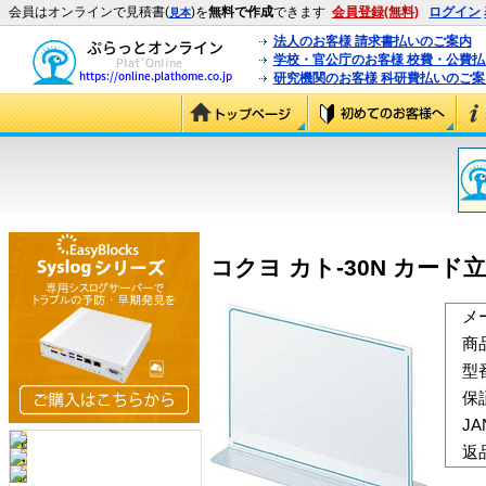
会員はオンラインで見積書(
)を
無料で作成
できます
会員登録(無料)
ログイン
見本
法人のお客様 請求書払いのご案内
学校・官公庁のお客様 校費・公費
研究機関のお客様 科研費払いのご案
コクヨ カト-30N カード立
メ
商
型
保
J
返