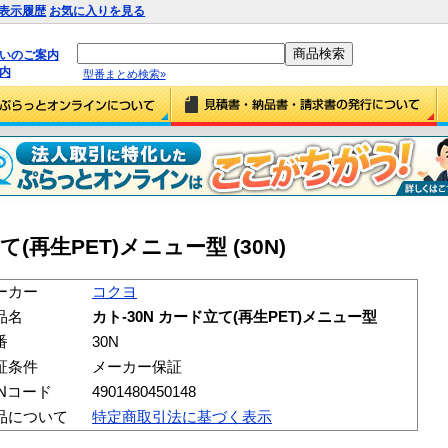
表示履歴
お気に入りを見る
払いのご案内
内
型番まとめ検索»
て(再生PET)メニュー型 (30N)
ーカー
コクヨ
品名
カト-30N カード立て(再生PET)メニュー型
番
30N
証条件
メーカー保証
ANコード
4901480450148
品について
特定商取引法に基づく表示