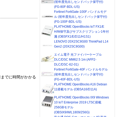
(初年度先出しセンドバック保守付)
(FG-80F-BDL-US)
Fortinet FortiGate-100F バンドルモデ
ル (初年度先出しセンドバック保守付)
(FG-100F-BDL-US)
PLAT'HOME OpenBlocks IoT FX1/E
H/W保守及びサブスクリプション1年付
属 (OBSFX1/E/D11/H1S1)
LENOVO 20X2SC8G00 ThinkPad L14
Gen2 (20X2SC8G00)
エイム電子 光ファイバーケーブル
DLC/DSC MM62.5 1m (AFP2-
DLC/DSC-62-01)
Fortinet FortiGate-40F バンドルモデル
(初年度先出しセンドバック保守付)
着までに時間がかかる
(FG-40F-BDL-US)
PLAT'HOME OpenBlocks A16 Debian
11搭載モデル (OBSA16/D11A)
PLAT'HOME OpenBlocks IX9 Windows
10 IoT Enterprise 2019 LTSC搭載
256GBモデル
(OBSIX9/W/L1809/256G)