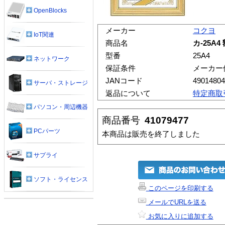
OpenBlocks
メーカー
コクヨ
IoT関連
商品名
カ-25A4
型番
25A4
ネットワーク
保証条件
メーカー
JANコード
49014804
サーバ・ストレージ
返品について
特定商取
パソコン・周辺機器
商品番号
41079477
PCパーツ
本商品は販売を終了しました
サプライ
ソフト・ライセンス
このページを印刷する
メールでURLを送る
お気に入りに追加する