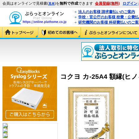
会員はオンラインで見積書(
)を
無料で作成
できます
会員登録(無料)
ログイン
見本
法人のお客様 請求書払いのご案内
学校・官公庁のお客様 校費・公費
研究機関のお客様 科研費払いのご案
コクヨ カ-25A4 額縁(ヒノキ