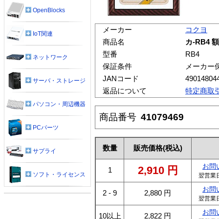
OpenBlocks
メーカー
コクヨ
IoT関連
商品名
カ-RB4 
型番
RB4
ネットワーク
保証条件
メーカー
JANコード
49014804
サーバ・ストレージ
返品について
特定商取
パソコン・周辺機器
商品番号
41079469
PCパーツ
数量
販売価格
(税込)
サプライ
お問
2,910
円
1
ソフト・ライセンス
翌営業
お問
2 - 9
2,880
円
翌営業
お問
10以上
2,822
円