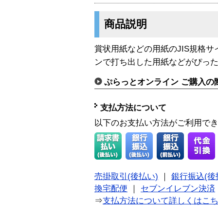
商品説明
賞状用紙
などの用紙のJIS規格
ンで打ち出した用紙などがぴっ
ぷらっとオンライン ご購入の
支払方法について
以下のお支払い方法がご利用で
売掛取引(後払い)
｜
銀行振込(後
換宅配便
｜
セブンイレブン決済
⇒
支払方法について詳しくはこ