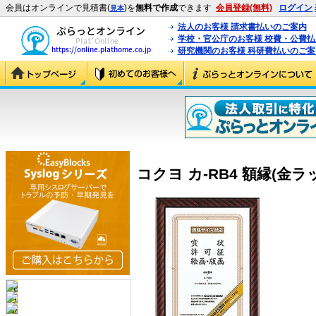
会員はオンラインで見積書(
)を
無料で作成
できます
会員登録(無料)
ログイン
見本
法人のお客様 請求書払いのご案内
学校・官公庁のお客様 校費・公費
研究機関のお客様 科研費払いのご案
コクヨ カ-RB4 額縁(金ラック