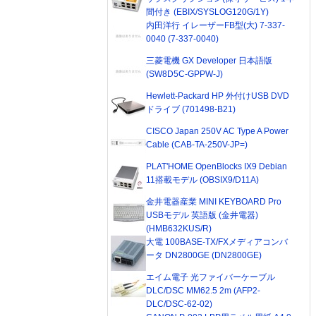
間付き (EBIX/SYSLOG120G/1Y)
内田洋行 イレーザーFB型(大) 7-337-
0040 (7-337-0040)
三菱電機 GX Developer 日本語版
(SW8D5C-GPPW-J)
Hewlett-Packard HP 外付けUSB DVD
ドライブ (701498-B21)
CISCO Japan 250V AC Type A Power
Cable (CAB-TA-250V-JP=)
PLAT'HOME OpenBlocks IX9 Debian
11搭載モデル (OBSIX9/D11A)
金井電器産業 MINI KEYBOARD Pro
USBモデル 英語版 (金井電器)
(HMB632KUS/R)
大電 100BASE-TX/FXメディアコンバ
ータ DN2800GE (DN2800GE)
エイム電子 光ファイバーケーブル
DLC/DSC MM62.5 2m (AFP2-
DLC/DSC-62-02)