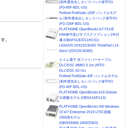
(初年度先出しセンドバック保守付)
(FG-80F-BDL-US)
Fortinet FortiGate-100F バンドルモデ
ル (初年度先出しセンドバック保守付)
(FG-100F-BDL-US)
PLAT'HOME OpenBlocks IoT FX1/E
H/W保守及びサブスクリプション1年付
ます。
属 (OBSFX1/E/D11/H1S1)
LENOVO 20X2SC8G00 ThinkPad L14
Gen2 (20X2SC8G00)
エイム電子 光ファイバーケーブル
DLC/DSC MM62.5 1m (AFP2-
DLC/DSC-62-01)
Fortinet FortiGate-40F バンドルモデル
(初年度先出しセンドバック保守付)
(FG-40F-BDL-US)
PLAT'HOME OpenBlocks A16 Debian
11搭載モデル (OBSA16/D11A)
PLAT'HOME OpenBlocks IX9 Windows
10 IoT Enterprise 2019 LTSC搭載
256GBモデル
(OBSIX9/W/L1809/256G)