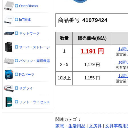
OpenBlocks
商品番号
41079424
IoT関連
ネットワーク
数量
販売価格
(税込)
サーバ・ストレージ
お問
1,191
円
1
翌営業
パソコン・周辺機器
お問
2 - 9
1,179
円
翌営業
PCパーツ
お問
10以上
1,155
円
翌営業
サプライ
ソフト・ライセンス
関連カテゴリ
家電・生活用品
|
文房具
|
文具事務用