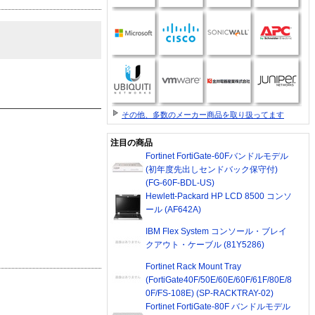
その他、多数のメーカー商品を取り扱ってます
注目の商品
Fortinet FortiGate-60Fバンドルモデル
(初年度先出しセンドバック保守付)
(FG-60F-BDL-US)
Hewlett-Packard HP LCD 8500 コンソ
ール (AF642A)
IBM Flex System コンソール・ブレイ
クアウト・ケーブル (81Y5286)
Fortinet Rack Mount Tray
(FortiGate40F/50E/60E/60F/61F/80E/8
0F/FS-108E) (SP-RACKTRAY-02)
Fortinet FortiGate-80F バンドルモデル