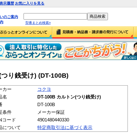
表示履歴
お気に入りを見る
払いのご案内
内
型番まとめ検索»
つり銭受け) (DT-100B)
ーカー
コクヨ
品名
DT-100B カルトン(つり銭受け)
番
DT-100B
証条件
メーカー保証
ANコード
4901480440330
品について
特定商取引法に基づく表示