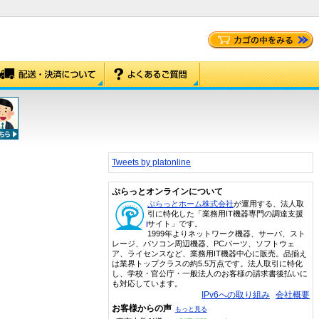
Tweets by platonline
ぷらっとオンラインについて
ぷらっとホーム株式会社
が運用する、法人取
引に特化した「業務用IT機器専門の調達支援
サイト」です。
1999年よりネットワーク機器、サーバ、スト
レージ、パソコン周辺機器、PCパーツ、ソフトウェ
ア、ライセンスなど、業務用IT機器中心に販売。品揃え
は業界トップクラスの約5.5万点です。法人取引に特化
し、学校・官公庁・一般法人のお客様の請求書後払いに
も対応しています。
IPv6への取り組み
会社概要
お客様からの声
もっと見る