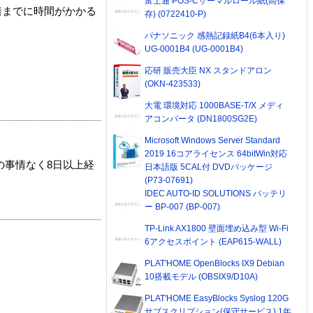
富士通 POS-Cサーマルロール紙(高保
着までに時間がかかる
存) (0722410-P)
パナソニック 感熱記録紙B4(6本入り)
UG-0001B4 (UG-0001B4)
応研 販売大臣 NX スタンドアロン
(OKN-423533)
大電 環境対応 1000BASE-T/X メディ
アコンバータ (DN1800SG2E)
Microsoft Windows Server Standard
2019 16コアライセンス 64bitWin対応
の事情なく8日以上経
日本語版 5CAL付 DVDパッケージ
(P73-07691)
IDEC AUTO-ID SOLUTIONS バッテリ
ー BP-007 (BP-007)
TP-Link AX1800 壁面埋め込み型 Wi-Fi
6アクセスポイント (EAP615-WALL)
PLAT'HOME OpenBlocks IX9 Debian
10搭載モデル (OBSIX9/D10A)
PLAT'HOME EasyBlocks Syslog 120G
サブスクリプション(保守サービス) 1年