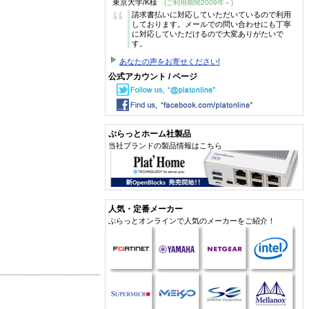
東京大学/K様
(ご利用期間2009年～)
“
請求書払いに対応していただいているので利用
しております。メールでの問い合わせにも丁寧
に対応していただけるので大変ありがたいで
す。
あなたの声をお寄せください!
公式アカウント / ページ
ぷらっとホーム社製品
当社ブランドの製品情報はこちら
人気・定番メーカー
ぷらっとオンラインで人気のメーカーをご紹介！