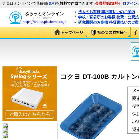
会員はオンラインで見積書(
)を
無料で作成
できます
会員登録(無料)
ログイン
見本
法人のお客様 請求書払いのご案内
学校・官公庁のお客様 校費・公費
研究機関のお客様 科研費払いのご案
コクヨ DT-100B カルトン(
メ
商
型
保
J
返