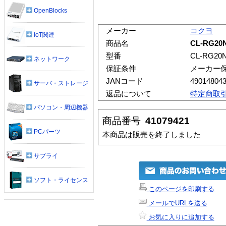
OpenBlocks
メーカー
コクヨ
IoT関連
商品名
CL-RG2
型番
CL-RG20
ネットワーク
保証条件
メーカー
JANコード
49014804
サーバ・ストレージ
返品について
特定商取
パソコン・周辺機器
商品番号
41079421
PCパーツ
本商品は販売を終了しました
サプライ
ソフト・ライセンス
このページを印刷する
メールでURLを送る
お気に入りに追加する