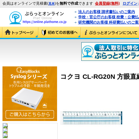
会員はオンラインで見積書(
)を
無料で作成
できます
会員登録(無料)
ログイン
見本
法人のお客様 請求書払いのご案内
学校・官公庁のお客様 校費・公費
研究機関のお客様 科研費払いのご案
コクヨ CL-RG20N 方眼直線